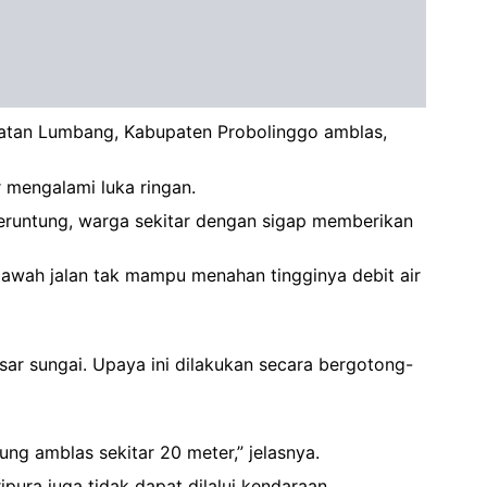
amatan Lumbang, Kabupaten Probolinggo amblas,
 mengalami luka ringan.
 Beruntung, warga sekitar dengan sigap memberikan
 bawah jalan tak mampu menahan tingginya debit air
ar sungai. Upaya ini dilakukan secara bergotong-
ng amblas sekitar 20 meter,” jelasnya.
pura juga tidak dapat dilalui kendaraan.