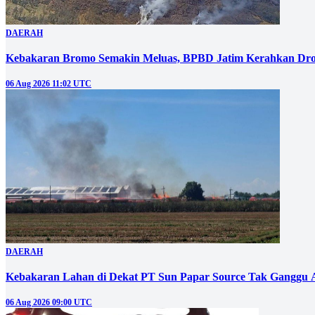
DAERAH
Kebakaran Bromo Semakin Meluas, BPBD Jatim Kerahkan Dro
06 Aug 2026 11:02 UTC
DAERAH
Kebakaran Lahan di Dekat PT Sun Papar Source Tak Ganggu 
06 Aug 2026 09:00 UTC