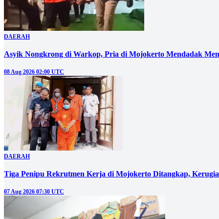
DAERAH
Asyik Nongkrong di Warkop, Pria di Mojokerto Mendadak Men
08 Aug 2026 02:00 UTC
DAERAH
Tiga Penipu Rekrutmen Kerja di Mojokerto Ditangkap, Kerugi
07 Aug 2026 07:30 UTC