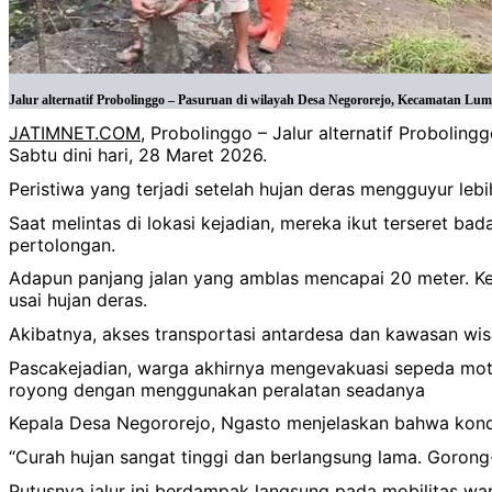
Jalur alternatif Probolinggo – Pasuruan di wilayah Desa Negororejo, Kecamatan Lum
JATIMNET.COM
, Probolinggo – Jalur alternatif Probol
Sabtu dini hari, 28 Maret 2026.
Peristiwa yang terjadi setelah hujan deras mengguyur le
Saat melintas di lokasi kejadian, mereka ikut terseret b
pertolongan.
Adapun panjang jalan yang amblas mencapai 20 meter. Ker
usai hujan deras.
Akibatnya, akses transportasi antardesa dan kawasan wisat
‎Pascakejadian, warga akhirnya mengevakuasi sepeda moto
royong dengan menggunakan peralatan seadanya
‎‎Kepala Desa Negororejo, Ngasto menjelaskan bahwa kon
‎“Curah hujan sangat tinggi dan berlangsung lama. Goron
‎Putusnya jalur ini berdampak langsung pada mobilitas war