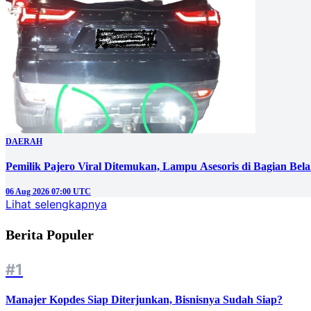
DAERAH
Pemilik Pajero Viral Ditemukan, Lampu Asesoris di Bagian Bel
06 Aug 2026 07:00 UTC
Lihat selengkapnya
Berita Populer
#1
Manajer Kopdes Siap Diterjunkan, Bisnisnya Sudah Siap?