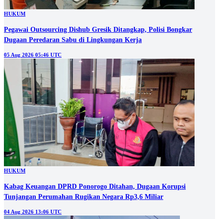
HUKUM
Pegawai Outsourcing Dishub Gresik Ditangkap, Polisi Bongkar
Dugaan Peredaran Sabu di Lingkungan Kerja
05 Aug 2026 05:46 UTC
HUKUM
Kabag Keuangan DPRD Ponorogo Ditahan, Dugaan Korupsi
Tunjangan Perumahan Rugikan Negara Rp3,6 Miliar
04 Aug 2026 13:06 UTC