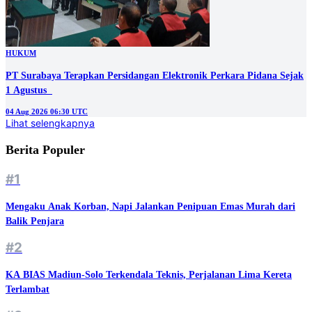
HUKUM
PT Surabaya Terapkan Persidangan Elektronik Perkara Pidana Sejak
1 Agustus
04 Aug 2026 06:30 UTC
Lihat selengkapnya
Berita Populer
#1
Mengaku Anak Korban, Napi Jalankan Penipuan Emas Murah dari
Balik Penjara
#2
KA BIAS Madiun-Solo Terkendala Teknis, Perjalanan Lima Kereta
Terlambat