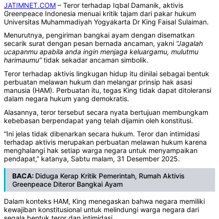
JATIMNET.COM
– Teror terhadap Iqbal Damanik, aktivis
Greenpeace Indonesia menuai kritik tajam dari pakar hukum
Universitas Muhammadiyah Yogyakarta Dr King Faisal Sulaiman.
Menurutnya, pengiriman bangkai ayam dengan disematkan
secarik surat dengan pesan bernada ancaman, yakni
“Jagalah
ucapanmu apabila anda ingin menjaga keluargamu, mulutmu
harimaumu”
tidak sekadar ancaman simbolik.
Teror terhadap aktivis lingkugan hidup itu dinilai sebagai bentuk
perbuatan melawan hukum dan melangar prinsip hak asasi
manusia (HAM). Perbuatan itu, tegas King tidak dapat ditoleransi
dalam negara hukum yang demokratis.
Alasannya, teror tersebut secara nyata bertujuan membungkam
kebebasan berpendapat yang telah dijamin oleh konstitusi.
“Ini jelas tidak dibenarkan secara hukum. Teror dan intimidasi
terhadap aktivis merupakan perbuatan melawan hukum karena
menghalangi hak setiap warga negara untuk menyampaikan
pendapat,” katanya, Sabtu malam, 31 Desember 2025.
BACA:
Diduga Kerap Kritik Pemerintah, Rumah Aktivis
Greenpeace Diteror Bangkai Ayam
Dalam konteks HAM, King menegaskan bahwa negara memiliki
kewajiban konstitusional untuk melindungi warga negara dari
segala bentuk teror dan intimidasi.