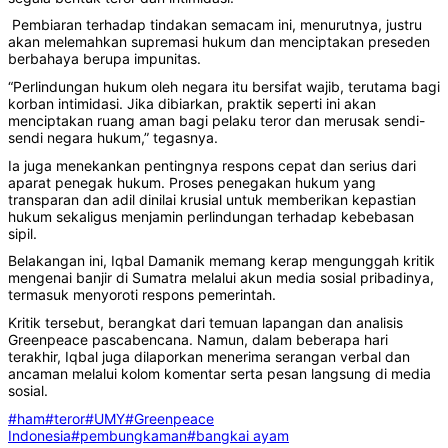
Pembiaran terhadap tindakan semacam ini, menurutnya, justru
akan melemahkan supremasi hukum dan menciptakan preseden
berbahaya berupa impunitas.
“Perlindungan hukum oleh negara itu bersifat wajib, terutama bagi
korban intimidasi. Jika dibiarkan, praktik seperti ini akan
menciptakan ruang aman bagi pelaku teror dan merusak sendi-
sendi negara hukum,” tegasnya.
Ia juga menekankan pentingnya respons cepat dan serius dari
aparat penegak hukum. Proses penegakan hukum yang
transparan dan adil dinilai krusial untuk memberikan kepastian
hukum sekaligus menjamin perlindungan terhadap kebebasan
sipil.
Belakangan ini, Iqbal Damanik memang kerap mengunggah kritik
mengenai banjir di Sumatra melalui akun media sosial pribadinya,
termasuk menyoroti respons pemerintah.
Kritik tersebut, berangkat dari temuan lapangan dan analisis
Greenpeace pascabencana. Namun, dalam beberapa hari
terakhir, Iqbal juga dilaporkan menerima serangan verbal dan
ancaman melalui kolom komentar serta pesan langsung di media
sosial.
#ham
#teror
#UMY
#Greenpeace
Indonesia
#pembungkaman
#bangkai ayam