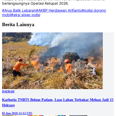
berlangsungnya Operasi Ketupat 2026.
#Arus Balik Lebaran
#AKBP Herdiawan Arifianto
#polisi dorong
mobil
#aksi sigap polisi
Berita Lainnya
DAERAH
Karhutla TNBTS Belum Padam, Luas Lahan Terbakar Meluas Jadi 15
Hektare
05 Aug 2026 12:12 UTC