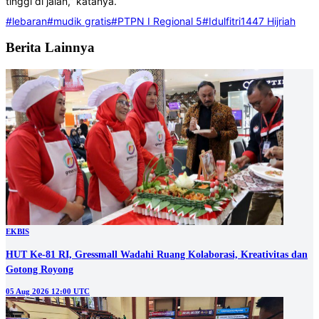
tinggi di jalan,” katanya.
#lebaran
#mudik gratis
#PTPN I Regional 5
#Idulfitri1447 Hijriah
Berita Lainnya
EKBIS
HUT Ke-81 RI, Gressmall Wadahi Ruang Kolaborasi, Kreativitas dan
Gotong Royong
05 Aug 2026 12:00 UTC