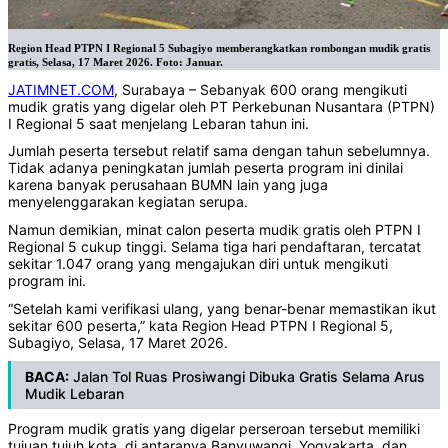
Region Head PTPN I Regional 5 Subagiyo memberangkatkan rombongan mudik gratis
gratis, Selasa, 17 Maret 2026. Foto: Januar.
JATIMNET.COM
, Surabaya – Sebanyak 600 orang mengikuti
mudik gratis yang digelar oleh PT Perkebunan Nusantara (PTPN)
I Regional 5 saat menjelang Lebaran tahun ini.
Jumlah peserta tersebut relatif sama dengan tahun sebelumnya.
Tidak adanya peningkatan jumlah peserta program ini dinilai
karena banyak perusahaan BUMN lain yang juga
menyelenggarakan kegiatan serupa.
Namun demikian, minat calon peserta mudik gratis oleh PTPN I
Regional 5 cukup tinggi. Selama tiga hari pendaftaran, tercatat
sekitar 1.047 orang yang mengajukan diri untuk mengikuti
program ini.
“Setelah kami verifikasi ulang, yang benar-benar memastikan ikut
sekitar 600 peserta,” kata Region Head PTPN I Regional 5,
Subagiyo, Selasa, 17 Maret 2026.
BACA:
Jalan Tol Ruas Prosiwangi Dibuka Gratis Selama Arus
Mudik Lebaran
Program mudik gratis yang digelar perseroan tersebut memiliki
tujuan tujuh kota, di antaranya Banyuwangi, Yogyakarta, dan