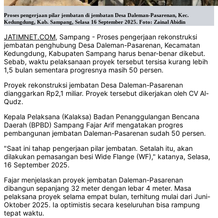
Proses pengerjaan pilar jembatan di jembatan Desa Daleman-Pasarenan, Kec.
Kedungdung, Kab. Sampang, Selasa 16 September 2025. Foto: Zainal Abidin
JATIMNET.COM
, Sampang - Proses pengerjaan rekonstruksi
jembatan penghubung Desa Daleman-Pasarenan, Kecamatan
Kedungdung, Kabupaten Sampang harus benar-benar dikebut.
Sebab, waktu pelaksanaan proyek tersebut tersisa kurang lebih
1,5 bulan sementara progresnya masih 50 persen.
Proyek rekonstruksi jembatan Desa Daleman-Pasarenan
dianggarkan Rp2,1 miliar. Proyek tersebut dikerjakan oleh CV Al-
Qudz.
Kepala Pelaksana (Kalaksa) Badan Penanggulangan Bencana
Daerah (BPBD) Sampang Fajar Arif mengatakan progres
pembangunan jembatan Daleman-Pasarenan sudah 50 persen.
"Saat ini tahap pengerjaan pilar jembatan. Setalah itu, akan
dilakukan pemasangan besi Wide Flange (WF)," katanya, Selasa,
16 September 2025.
Fajar menjelaskan proyek jembatan Daleman-Pasarenan
dibangun sepanjang 32 meter dengan lebar 4 meter. Masa
pelaksana proyek selama empat bulan, terhitung mulai dari Juni-
Oktober 2025. Ia optimistis secara keseluruhan bisa rampung
tepat waktu.