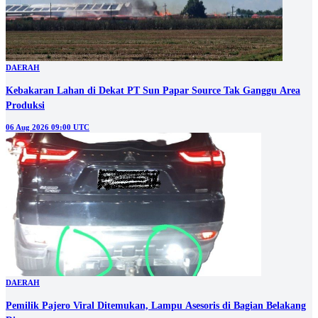
DAERAH
Kebakaran Lahan di Dekat PT Sun Papar Source Tak Ganggu Area
Produksi
06 Aug 2026 09:00 UTC
DAERAH
Pemilik Pajero Viral Ditemukan, Lampu Asesoris di Bagian Belakang