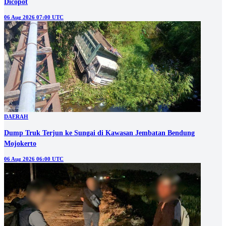
Dicopot
06 Aug 2026 07:00 UTC
DAERAH
Dump Truk Terjun ke Sungai di Kawasan Jembatan Bendung
Mojokerto
06 Aug 2026 06:00 UTC