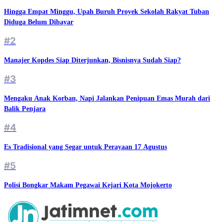
Hingga Empat Minggu, Upah Buruh Proyek Sekolah Rakyat Tuban
Diduga Belum Dibayar
#2
Manajer Kopdes Siap Diterjunkan, Bisnisnya Sudah Siap?
#3
Mengaku Anak Korban, Napi Jalankan Penipuan Emas Murah dari
Balik Penjara
#4
Es Tradisional yang Segar untuk Perayaan 17 Agustus
#5
Polisi Bongkar Makam Pegawai Kejari Kota Mojokerto