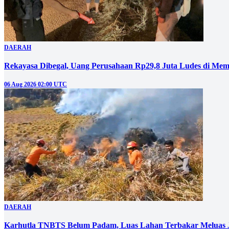
DAERAH
Rekayasa Dibegal, Uang Perusahaan Rp29,8 Juta Ludes di Mem
06 Aug 2026 02:00 UTC
DAERAH
Karhutla TNBTS Belum Padam, Luas Lahan Terbakar Meluas J