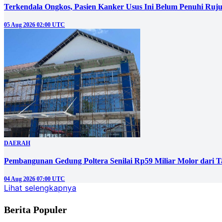
Terkendala Ongkos, Pasien Kanker Usus Ini Belum Penuhi Ruj
05 Aug 2026 02:00 UTC
DAERAH
Pembangunan Gedung Poltera Senilai Rp59 Miliar Molor dari T
04 Aug 2026 07:00 UTC
Lihat selengkapnya
Berita Populer