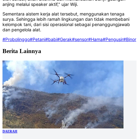
anjing melalui speaker aktif," ujar Wiji.
Sementara aistem kerja alat tersebut, menggunakan tenaga
surya. Sehingga lebih ramah lingkungan dan tidak membebani
kelompok tani, dari sisi operasional sebagai penanggungjawab
dan pengelola alat.
#Probolinggo
#Petani
#babi
#Gerak
#sensor
#Hama
#Pengusir
#Binor
Berita Lainnya
DAERAH