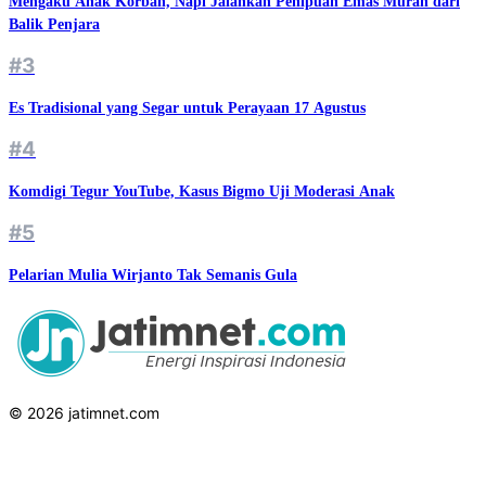
Mengaku Anak Korban, Napi Jalankan Penipuan Emas Murah dari
Balik Penjara
#3
Es Tradisional yang Segar untuk Perayaan 17 Agustus
#4
Komdigi Tegur YouTube, Kasus Bigmo Uji Moderasi Anak
#5
Pelarian Mulia Wirjanto Tak Semanis Gula
© 2026 jatimnet.com