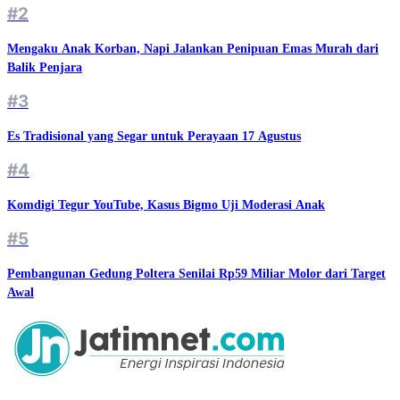
#2
Mengaku Anak Korban, Napi Jalankan Penipuan Emas Murah dari
Balik Penjara
#3
Es Tradisional yang Segar untuk Perayaan 17 Agustus
#4
Komdigi Tegur YouTube, Kasus Bigmo Uji Moderasi Anak
#5
Pembangunan Gedung Poltera Senilai Rp59 Miliar Molor dari Target
Awal