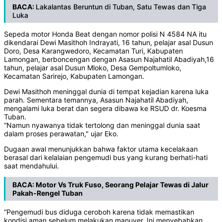
BACA:
Lakalantas Beruntun di Tuban, Satu Tewas dan Tiga
Luka
Sepeda motor Honda Beat dengan nomor polisi N 4584 NA itu
dikendarai Dewi Masithoh Indrayati, 16 tahun, pelajar asal Dusun
Doro, Desa Karangwedoro, Kecamatan Turi, Kabupaten
Lamongan, berboncengan dengan Asasun Najahatil Abadiyah,16
tahun, pelajar asal Dusun Mloko, Desa Gempoltumloko,
Kecamatan Sarirejo, Kabupaten Lamongan.
Dewi Masithoh meninggal dunia di tempat kejadian karena luka
parah. Sementara temannya, Asasun Najahatil Abadiyah,
mengalami luka berat dan segera dibawa ke RSUD dr. Koesma
Tuban.
“Namun nyawanya tidak tertolong dan meninggal dunia saat
dalam proses perawatan," ujar Eko.
Dugaan awal menunjukkan bahwa faktor utama kecelakaan
berasal dari kelalaian pengemudi bus yang kurang berhati-hati
saat mendahului.
BACA:
Motor Vs Truk Fuso, Seorang Pelajar Tewas di Jalur
Pakah-Rengel Tuban
“Pengemudi bus diduga ceroboh karena tidak memastikan
kondisi aman sebelum melakukan manuver. Ini menyebabkan