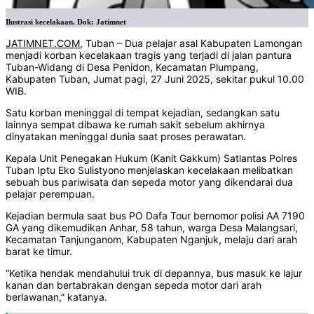
Ilustrasi kecelakaan. Dok: Jatimnet
JATIMNET.COM
, Tuban – Dua pelajar asal Kabupaten Lamongan
menjadi korban kecelakaan tragis yang terjadi di jalan pantura
Tuban-Widang di Desa Penidon, Kecamatan Plumpang,
Kabupaten Tuban, Jumat pagi, 27 Juni 2025, sekitar pukul 10.00
WIB.
Satu korban meninggal di tempat kejadian, sedangkan satu
lainnya sempat dibawa ke rumah sakit sebelum akhirnya
dinyatakan meninggal dunia saat proses perawatan.
Kepala Unit Penegakan Hukum (Kanit Gakkum) Satlantas Polres
Tuban Iptu Eko Sulistyono menjelaskan kecelakaan melibatkan
sebuah bus pariwisata dan sepeda motor yang dikendarai dua
pelajar perempuan.
Kejadian bermula saat bus PO Dafa Tour bernomor polisi AA 7190
GA yang dikemudikan Anhar, 58 tahun, warga Desa Malangsari,
Kecamatan Tanjunganom, Kabupaten Nganjuk, melaju dari arah
barat ke timur.
“Ketika hendak mendahului truk di depannya, bus masuk ke lajur
kanan dan bertabrakan dengan sepeda motor dari arah
berlawanan,” katanya.