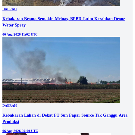
DAERAH
Kebakaran Bromo Semakin Meluas, BPBD Jatim Kerahkan Drone
Water Spray
06 Aug 2026 11:02 UTC
DAERAH
Kebakaran Lahan di Dekat PT Sun Papar Source Tak Ganggu Area
Produksi
06 Aug 2026 09:00 UTC