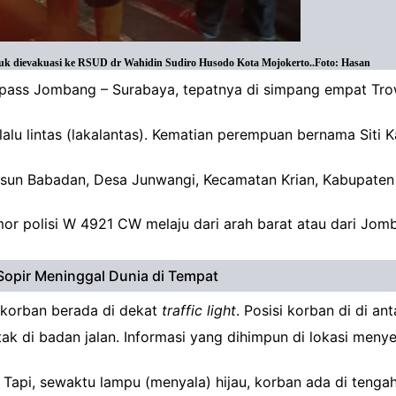
tuk dievakuasi ke RSUD dr Wahidin Sudiro Husodo Kota Mojokerto..Foto: Hasan
i Bypass Jombang – Surabaya, tepatnya di simpang empat T
alu lintas (lakalantas). Kematian perempuan bernama Siti K
Dusun Babadan, Desa Junwangi, Kecamatan Krian, Kabupate
 polisi W 4921 CW melaju dari arah barat atau dari Jomb
Sopir Meninggal Dunia di Tempat
 korban berada di dekat
traffic light
. Posisi korban di di an
ak di badan jalan. Informasi yang dihimpun di lokasi meny
a. Tapi, sewaktu lampu (menyala) hijau, korban ada di tenga