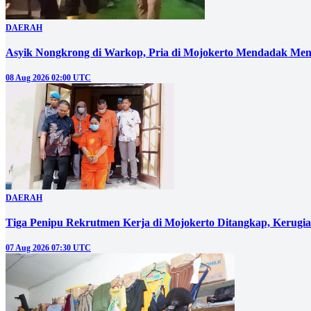
DAERAH
Asyik Nongkrong di Warkop, Pria di Mojokerto Mendadak Men
08 Aug 2026 02:00 UTC
DAERAH
Tiga Penipu Rekrutmen Kerja di Mojokerto Ditangkap, Kerugi
07 Aug 2026 07:30 UTC