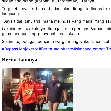
sudah ada orang (korban) itu tergeletak,” ujarnya.
Tergeletaknya korban di badan jalan diduga terlindas tru
langsung.
“Saya tidak tahu truk mana melindas yang mana. Yang saya
Lakalantas itu akhirnya ditangani oleh petugas Satuan Lal
guna mengungkap penyebab kecelakaan.
Selain itu, petugas bersama warga mengevakuasi jenazah
#Bypass Mojokerto
#Berita-mojokerto
#simpang empat Tr
Berita Lainnya