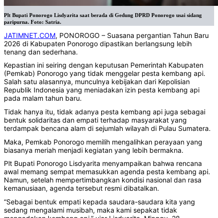
Plt Bupati Ponorogo Lisdyarita saat berada di Gedung DPRD Ponorogo usai sidang
paripurna. Foto: Satria.
JATIMNET.COM
, PONOROGO – Suasana pergantian Tahun Baru
2026 di Kabupaten Ponorogo dipastikan berlangsung lebih
tenang dan sederhana.
Kepastian ini seiring dengan keputusan Pemerintah Kabupaten
(Pemkab) Ponorogo yang tidak menggelar pesta kembang api.
Salah satu alasannya, munculnya kebijakan dari Kepolisian
Republik Indonesia yang meniadakan izin pesta kembang api
pada malam tahun baru.
Tidak hanya itu, tidak adanya pesta kembang api juga sebagai
bentuk solidaritas dan empati terhadap masyarakat yang
terdampak bencana alam di sejumlah wilayah di Pulau Sumatera.
Maka, Pemkab Ponorogo memilih mengalihkan perayaan yang
biasanya meriah menjadi kegiatan yang lebih bermakna.
Plt Bupati Ponorogo Lisdyarita menyampaikan bahwa rencana
awal memang sempat memasukkan agenda pesta kembang api.
Namun, setelah mempertimbangkan kondisi nasional dan rasa
kemanusiaan, agenda tersebut resmi dibatalkan.
“Sebagai bentuk empati kepada saudara-saudara kita yang
sedang mengalami musibah, maka kami sepakat tidak