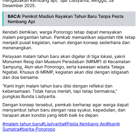
mengadakan kembang api,” ujar Lisdyarita, Minggu, 28
Desember 2025.
BACA:
Pemkot Madiun Rayakan Tahun Baru Tanpa Pesta
Kembang Api
Kendati demikian, warga Ponorogo tetap dapat merayakan
malam pergantian tahun. Pemkab memastikan sejumlah titik tetap
menjadi pusat kegiatan, namun dengan konsep sederhana dan
menenangkan.
Perayaan malam tahun baru akan digelar di tiga lokasi, yakni
Monumen Reog dan Museum Peradaban (MRMP) di Kecamatan
Sampung, Alun-alun Ponorogo, serta kawasan wisata Telaga
Ngebel. Khusus di MRMP, kegiatan akan diisi dengan istigasah
dan doa bersama.
“Kami ingin malam tahun baru diisi dengan refleksi dan
kebersamaan. Tidak harus meriah, tapi tetap bermakna,”
pungkas Bunda Lisdyarita.
Dengan konsep tersebut, pemkab berharap agar warga dapat
menyambut tahun baru dengan rasa syukur, kepedulian, dan
harapan akan kondisi yang lebih baik ke depan.
#malam tahun baru
#Lisdyarita
#Pesta Kembang Api
#banjir
Sumatra
#berita-Ponorogo