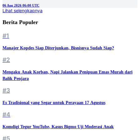
06 Aug 2026 06:00 UTC
Lihat selengkapnya
Berita Populer
#1
Manajer Kopdes Siap Diterjunkan, Bisnisnya Sudah Siap?
#2
Mengaku Anak Korban, Napi Jalankan Penipuan Emas Murah dari
Balik Penjara
#3
Es Tradisional yang Segar untuk Perayaan 17 Agustus
#4
Komdigi Tegur YouTube, Kasus Bigmo Uji Moderasi Anak
#5