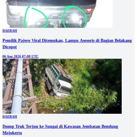
DAERAH
Pemilik Pajero Viral Ditemukan, Lampu Asesoris di Bagian Belakang
Dicopot
06 Aug 2026 07:00 UTC
DAERAH
Dump Truk Terjun ke Sungai di Kawasan Jembatan Bendung
Mojokerto