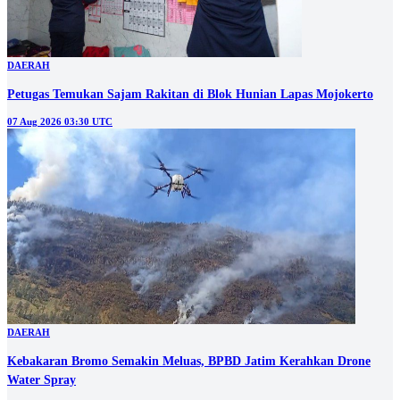
DAERAH
Petugas Temukan Sajam Rakitan di Blok Hunian Lapas Mojokerto
07 Aug 2026 03:30 UTC
DAERAH
Kebakaran Bromo Semakin Meluas, BPBD Jatim Kerahkan Drone
Water Spray