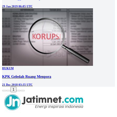
29 Jan 2019 06:05 UTC
HUKUM
KPK Geledah Ruang Menpora
21 Dec 2018 03:35 UTC
1