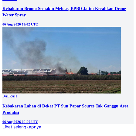
Kebakaran Bromo Semakin Meluas, BPBD Jatim Kerahkan Drone
Water Spray
06 Aug 2026 11:02 UTC
DAERAH
Kebakaran Lahan di Dekat PT Sun Papar Source Tak Ganggu Area
Produksi
06 Aug 2026 09:00 UTC
Lihat selengkapnya