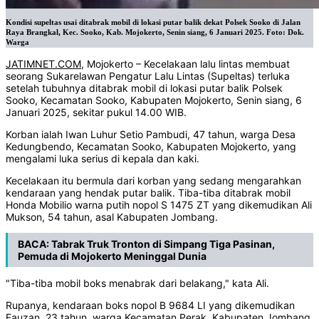
Kondisi supeltas usai ditabrak mobil di lokasi putar balik dekat Polsek Sooko di Jalan
Raya Brangkal, Kec. Sooko, Kab. Mojokerto, Senin siang, 6 Januari 2025. Foto: Dok.
Warga
JATIMNET.COM
, Mojokerto – Kecelakaan lalu lintas membuat
seorang Sukarelawan Pengatur Lalu Lintas (Supeltas) terluka
setelah tubuhnya ditabrak mobil di lokasi putar balik Polsek
Sooko, Kecamatan Sooko, Kabupaten Mojokerto, Senin siang, 6
Januari 2025, sekitar pukul 14.00 WIB.
Korban ialah Iwan Luhur Setio Pambudi, 47 tahun, warga Desa
Kedungbendo, Kecamatan Sooko, Kabupaten Mojokerto, yang
mengalami luka serius di kepala dan kaki.
Kecelakaan itu bermula dari korban yang sedang mengarahkan
kendaraan yang hendak putar balik. Tiba-tiba ditabrak mobil
Honda Mobilio warna putih nopol S 1475 ZT yang dikemudikan Ali
Mukson, 54 tahun, asal Kabupaten Jombang.
BACA:
Tabrak Truk Tronton di Simpang Tiga Pasinan,
Pemuda di Mojokerto Meninggal Dunia
"Tiba-tiba mobil boks menabrak dari belakang," kata Ali.
Rupanya, kendaraan boks nopol B 9684 LI yang dikemudikan
Fauzan, 23 tahun, warga Kecamatan Perak, Kabupaten Jombang,