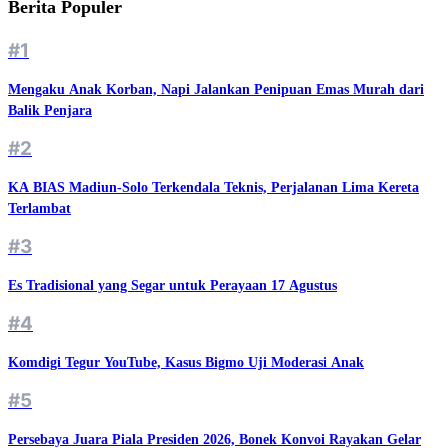
Berita Populer
#1
Mengaku Anak Korban, Napi Jalankan Penipuan Emas Murah dari
Balik Penjara
#2
KA BIAS Madiun-Solo Terkendala Teknis, Perjalanan Lima Kereta
Terlambat
#3
Es Tradisional yang Segar untuk Perayaan 17 Agustus
#4
Komdigi Tegur YouTube, Kasus Bigmo Uji Moderasi Anak
#5
Persebaya Juara Piala Presiden 2026, Bonek Konvoi Rayakan Gelar