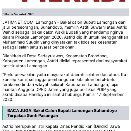
Pilkada Serentak 2020
JATIMNET.COM
, Lamongan – Bakal calon Bupati Lamongan dari
jalur perseorangan, Suhandoyo, memilih Astiti Suwarni atau Astrid
Wahid sebagai bakal calon Wakil Bupati yang mendampinginya
dalam Pilkada Lamongan 2020. Astrid dipilih untuk menggantikan
Muhammad Suudin yang dinyatakan tak lolos tes kesehatan
sebagai salah satu syarat pencalonan.
Dilahirkan di Desa Sedayulawas, Kecamatan Brondong,
Kabupaten Lamongan, Astrid dinilai representasi dari masyarakat
pesisir utara Lamongan.
“Perlu perwakilan yaitu masyarakat daerah selatan dan utara. Itu
konsep kami, sehingga pembangunan kita akan betul-betul
terakomodir dari wilayah seluruh Kabupaten Lamongan," ujar
mantan Anggota DPRD Jatim yang juga politikus PDIP yang
akrab disapa Handoyo ini saat dihubungi, Kamis, 17 September
2020.
BACA JUGA:
Bakal Calon Bupati Lamongan Suhandoyo
Terpaksa Ganti Pasangan
Astrid merupakan istri Kepala Dinas Pendidikan (Dindik) Jawa