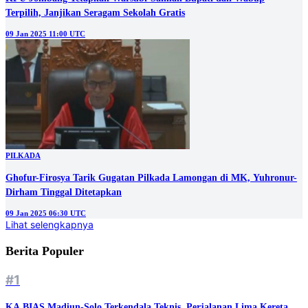
Terpilih, Janjikan Seragam Sekolah Gratis
09 Jan 2025 11:00 UTC
PILKADA
Ghofur-Firosya Tarik Gugatan Pilkada Lamongan di MK, Yuhronur-
Dirham Tinggal Ditetapkan
09 Jan 2025 06:30 UTC
Lihat selengkapnya
Berita Populer
#1
KA BIAS Madiun-Solo Terkendala Teknis, Perjalanan Lima Kereta