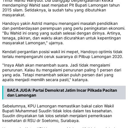
Timur Wahid Wahyudi. Dia dianggap berpengalaman ketika
mendampingi Wahid saat menjabat Plt Bupati Lamongan tahun
2015 silam. Setidaknya, ia sudah tahu yang dibutuhkan
masyarakat.
Handoyo yakin Astrid mampu menangani masalah pendidikan
dan pemberdayaan perempuan yang perlu peningkatan ekonomi.
"Bu Wahid ini orang yang sudah selesai dengan dirinya. Artinya,
tenaga, pikiran, dan waktu akan dicurahkan untuk kepentingan
masyarakat Lamongan," ujarnya.
Kendati pergantian posisi wakil ini mepet, Handoyo optimis tidak
terlalu mempengaruhi ceruk suaranya di Pilbup Lamongan 2020.
"Insya Allah akan menambah suara. Jadi tidak mengalami
penurunan. Kalau itu mengalami penurunan paling 1 persen dari
yang ada. Tetapi menambah sekian puluh persen dari yang
apatis menjadi memilih secara pasti," katanya.
BACA JUGA:
Partai Demokrat Jatim Incar Pilkada Pacitan
dan Lamongan
Sebelumnya, KPU Lamongan memastikan bakal calon Wakil
Bupati Muhammad Suudin tidak lolos dalam tes kesehatan.
Suudin dinyatakan tak lolos setelah menjalani pemeriksaan
kesehatan di RSU dr Soetomo, Surabaya.