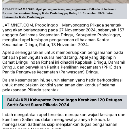
APEL PENGAMANAN. Apel persiapan kesiapan pengamanan Pilkada di halaman
Kantor Kecamatan Dringu, Kab. Probolinggo, Rabu, 13 November 2024.Foto:
Diskominfo Kab. Probolinggo
JATIMNET.COM
, Probolinggo – Menyongsong Pilkada serentak
yang akan berlangsung pada 27 November 2024, sebanyak 157
anggota Satlinmas Kecamatan Dringu, Kabupaten Probolinggo,
mengikuti apel kesiapan pengamanan di halaman Kantor
Kecamatan Dringu, Rabu, 13 November 2024.
Apel diselenggarakan untuk mempersiapkan pengamanan pada
tahapan pemungutan suara mendatang. Apel yang dipimpin
Camat Dringu Indah Rohani ini dihadiri Kapolsek Dringu, Danramil
Dringu, dan perwakilan Panitia Pemilihan Kecamatan (PPK) dan
Panitia Pengawas Kecamatan (Panwascam) Dringu.
Dalam kesempatan ini, seluruh elemen yang hadir berkoordinasi
untuk menciptakan kondisi yang aman dan kondusif selama
pelaksanaan Pilkada serentak.
BACA:
KPU Kabupaten Probolinggo Kerahkan 120 Petugas
Sortir Surat Suara Pilkada 2024
Indah mengatakan apel tersebut merupakan wujud kesiapan dan
komitmen Satlinmas dalam mengawal jalannya Pilkada. Ia
menegaskan Satlinmas siap menjalankan tugas pengamanan