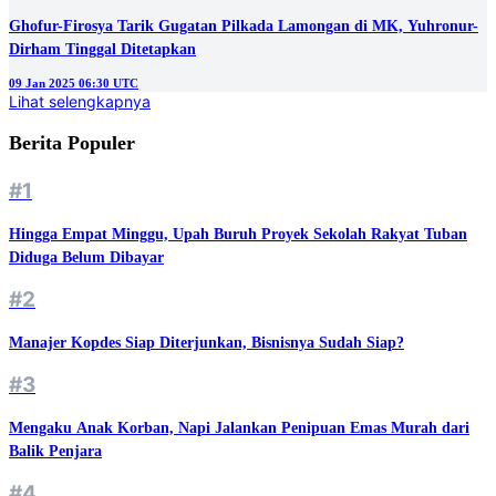
Ghofur-Firosya Tarik Gugatan Pilkada Lamongan di MK, Yuhronur-
Dirham Tinggal Ditetapkan
09 Jan 2025 06:30 UTC
Lihat selengkapnya
Berita Populer
#1
Hingga Empat Minggu, Upah Buruh Proyek Sekolah Rakyat Tuban
Diduga Belum Dibayar
#2
Manajer Kopdes Siap Diterjunkan, Bisnisnya Sudah Siap?
#3
Mengaku Anak Korban, Napi Jalankan Penipuan Emas Murah dari
Balik Penjara
#4