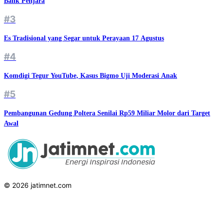
Balik Penjara
#3
Es Tradisional yang Segar untuk Perayaan 17 Agustus
#4
Komdigi Tegur YouTube, Kasus Bigmo Uji Moderasi Anak
#5
Pembangunan Gedung Poltera Senilai Rp59 Miliar Molor dari Target
Awal
© 2026 jatimnet.com