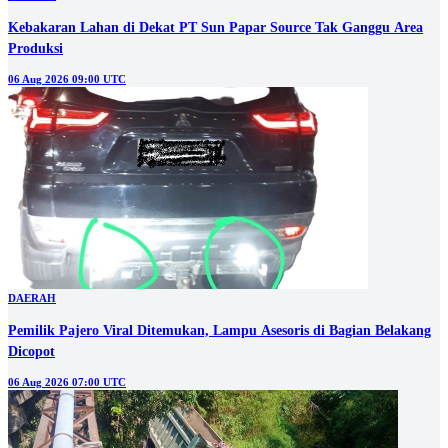
Kebakaran Lahan di Dekat PT Sun Papar Source Tak Ganggu Area
Produksi
06 Aug 2026 09:00 UTC
DAERAH
Pemilik Pajero Viral Ditemukan, Lampu Asesoris di Bagian Belakang
Dicopot
06 Aug 2026 07:00 UTC