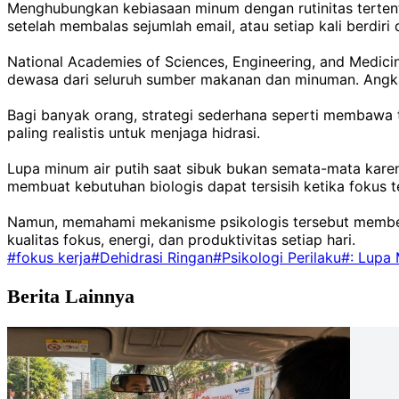
Menghubungkan kebiasaan minum dengan rutinitas tertentu
setelah membalas sejumlah email, atau setiap kali berdiri d
National Academies of Sciences, Engineering, and Medicine
dewasa dari seluruh sumber makanan dan minuman. Angka t
Bagi banyak orang, strategi sederhana seperti membawa 
paling realistis untuk menjaga hidrasi.
Lupa minum air putih saat sibuk bukan semata-mata karen
membuat kebutuhan biologis dapat tersisih ketika fokus t
Namun, memahami mekanisme psikologis tersebut memberi s
kualitas fokus, energi, dan produktivitas setiap hari.
#fokus kerja
#Dehidrasi Ringan
#Psikologi Perilaku
#: Lupa 
Berita Lainnya