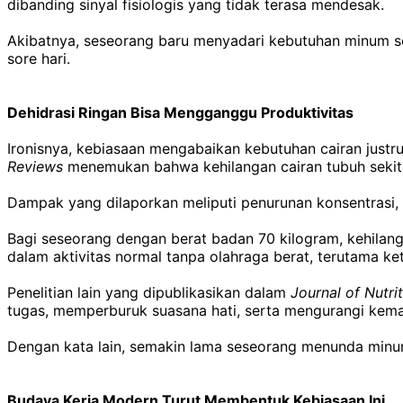
dibanding sinyal fisiologis yang tidak terasa mendesak.
Akibatnya, seseorang baru menyadari kebutuhan minum sete
sore hari.
Dehidrasi Ringan Bisa Mengganggu Produktivitas
Ironisnya, kebiasaan mengabaikan kebutuhan cairan justr
Reviews
menemukan bahwa kehilangan cairan tubuh sekitar
Dampak yang dilaporkan meliputi penurunan konsentrasi,
Bagi seseorang dengan berat badan 70 kilogram, kehilangan
dalam aktivitas normal tanpa olahraga berat, terutama k
Penelitian lain yang dipublikasikan dalam
Journal of Nutri
tugas, memperburuk suasana hati, serta mengurangi kem
Dengan kata lain, semakin lama seseorang menunda minu
Budaya Kerja Modern Turut Membentuk Kebiasaan Ini