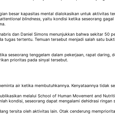
ian besar kapasitas mental dialokasikan untuk aktivitas t
nattentional blindness
, yaitu kondisi ketika seseorang gaga
ma.
habris dan Daniel Simons menunjukkan bahwa sekitar 50 pe
 tugas tertentu. Temuan tersebut menjadi salah satu bukti
ketika seseorang tenggelam dalam pekerjaan, rapat daring,
kan prioritas pada sinyal tersebut.
minta air ketika membutuhkannya. Kenyataannya tidak se
publikasikan melalui School of Human Movement and Nutriti
mlah kondisi, seseorang dapat mengalami dehidrasi ringan 
dang tersita oleh aktivitas lain. Otak cenderung mempriori