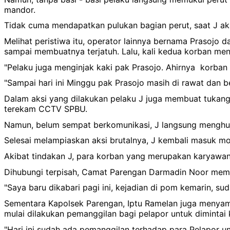
mandor.
Tidak cuma mendapatkan pulukan bagian perut, saat J a
Melihat peristiwa itu, operator lainnya bernama Prasojo
sampai membuatnya terjatuh. Lalu, kali kedua korban m
"Pelaku juga menginjak kaki pak Prasojo. Ahirnya korba
"Sampai hari ini Minggu pak Prasojo masih di rawat dan b
Dalam aksi yang dilakukan pelaku J juga membuat tukang 
terekam CCTV SPBU.
Namun, belum sempat berkomunikasi, J langsung menghuj
Selesai melampiaskan aksi brutalnya, J kembali masuk m
Akibat tindakan J, para korban yang merupakan karyawan
Dihubungi terpisah, Camat Parengan Darmadin Noor memb
"Saya baru dikabari pagi ini, kejadian di pom kemarin, su
Sementara Kapolsek Parengan, Iptu Ramelan juga menyam
mulai dilakukan pemanggilan bagi pelapor untuk dimintai 
"Hari ini sudah ada pemanggilan terhadap para Pelapor un