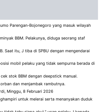
kusumo Parengan-Bojonegoro yang masuk wilayah
minyak BBM. Pelakunya, diduga seorang staf
IB. Saat itu, J tiba di SPBU dengan mengendarai
osisi mobil pelaku yang tidak sempurna berada di
n cek stok BBM dengan deepstick manual.
i korban dan menjambak rambutnya.
rdi, Minggu, 8 Februari 2026
menghampiri untuk melerai serta menanyakan duduk
 tidak tahu siapa aku)," ucap pelaku J kepada