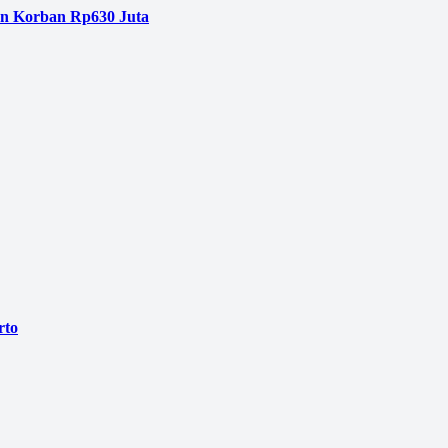
an Korban Rp630 Juta
rto