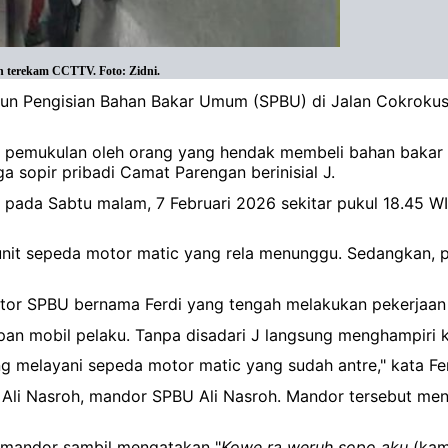
 terekam CCTTV. Foto: Zidni.
tasiun Pengisian Bahan Bakar Umum (SPBU) di Jalan Cokro
 pemukulan oleh orang yang hendak membeli bahan bakar 
 sopir pribadi Camat Parengan berinisial J.
di pada Sabtu malam, 7 Februari 2026 sekitar pukul 18.45 W
unit sepeda motor matic yang rela menunggu. Sedangkan, p
erator SPBU bernama Ferdi yang tengah melakukan pekerjaa
depan mobil pelaku. Tanpa disadari J langsung menghampir
ng melayani sepeda motor matic yang sudah antre," kata Fe
oleh Ali Nasroh, mandor SPBU Ali Nasroh. Mandor tersebut 
t mandor sambil mengatakan "
Kowe ra weruh sopo aku
(kamu