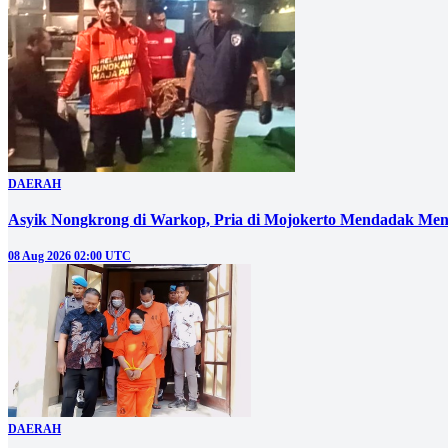
DAERAH
Asyik Nongkrong di Warkop, Pria di Mojokerto Mendadak Men
08 Aug 2026 02:00 UTC
DAERAH