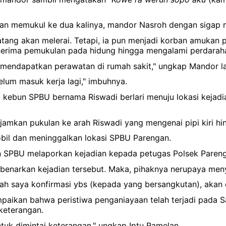
kan memukul ke dua kalinya, mandor Nasroh dengan sigap 
 datang akan melerai. Tetapi, ia pun menjadi korban amuka
enerima pemukulan pada hidung hingga mengalami perdarah
n mendapatkan perawatan di rumah sakit," ungkap Mandor l
elum masuk kerja lagi," imbuhnya.
kebun SPBU bernama Riswadi berlari menuju lokasi kejadia
amkan pukulan ke arah Riswadi yang mengenai pipi kiri 
obil dan meninggalkan lokasi SPBU Parengan.
 SPBU melaporkan kejadian kepada petugas Polsek Parengan
enarkan kejadian tersebut. Maka, pihaknya nerupaya meny
dah saya konfirmasi ybs (kepada yang bersangkutan), akan d
paikan bahwa peristiwa penganiayaan telah terjadi pada 
keterangan.
tuk dimintai keterangan," ungkap Iptu Ramelan.