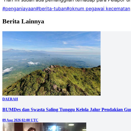
#penganiayaan
#berita-tuban
#oknum pegawai kecematan
Berita Lainnya
DAERAH
BUMDes dan Swasta Saling Tunggu Kelola Jalur Pendakian G
09 Aug 2026 02:00 UTC