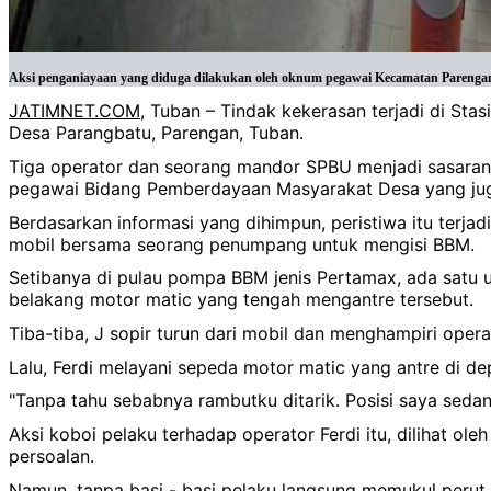
Aksi penganiayaan yang diduga dilakukan oleh oknum pegawai Kecamatan Parengan
JATIMNET.COM
, Tuban – Tindak kekerasan terjadi di S
Desa Parangbatu, Parengan, Tuban.
Tiga operator dan seorang mandor SPBU menjadi sasaran
pegawai Bidang Pemberdayaan Masyarakat Desa yang juga
Berdasarkan informasi yang dihimpun, peristiwa itu terja
mobil bersama seorang penumpang untuk mengisi BBM.
Setibanya di pulau pompa BBM jenis Pertamax, ada satu 
belakang motor matic yang tengah mengantre tersebut.
Tiba-tiba, J sopir turun dari mobil dan menghampiri op
Lalu, Ferdi melayani sepeda motor matic yang antre di 
"Tanpa tahu sebabnya rambutku ditarik. Posisi saya seda
Aksi koboi pelaku terhadap operator Ferdi itu, dilihat 
persoalan.
Namun, tanpa basi - basi pelaku langsung memukul peru