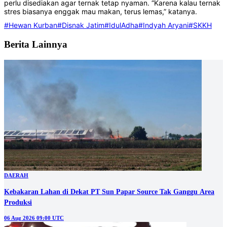
perlu disediakan agar ternak tetap nyaman. “Karena kalau ternak
stres biasanya enggak mau makan, terus lemas,” katanya.
#Hewan Kurban
#Disnak Jatim
#IdulAdha
#Indyah Aryani
#SKKH
Berita Lainnya
DAERAH
Kebakaran Lahan di Dekat PT Sun Papar Source Tak Ganggu Area
Produksi
06 Aug 2026 09:00 UTC