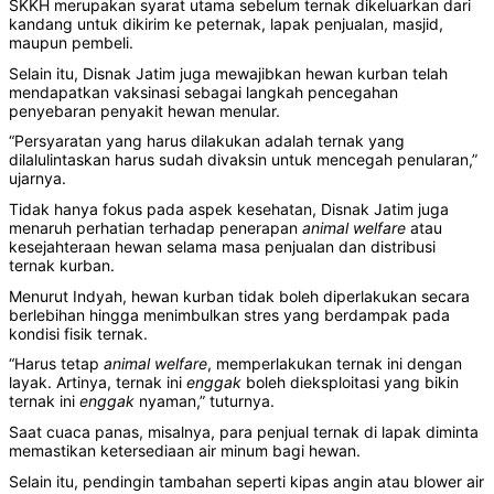
SKKH merupakan syarat utama sebelum ternak dikeluarkan dari
kandang untuk dikirim ke peternak, lapak penjualan, masjid,
maupun pembeli.
Selain itu, Disnak Jatim juga mewajibkan hewan kurban telah
mendapatkan vaksinasi sebagai langkah pencegahan
penyebaran penyakit hewan menular.
“Persyaratan yang harus dilakukan adalah ternak yang
dilalulintaskan harus sudah divaksin untuk mencegah penularan,”
ujarnya.
Tidak hanya fokus pada aspek kesehatan, Disnak Jatim juga
menaruh perhatian terhadap penerapan
animal welfare
atau
kesejahteraan hewan selama masa penjualan dan distribusi
ternak kurban.
Menurut Indyah, hewan kurban tidak boleh diperlakukan secara
berlebihan hingga menimbulkan stres yang berdampak pada
kondisi fisik ternak.
“Harus tetap
animal welfare
, memperlakukan ternak ini dengan
layak. Artinya, ternak ini
enggak
boleh dieksploitasi yang bikin
ternak ini
enggak
nyaman,” tuturnya.
Saat cuaca panas, misalnya, para penjual ternak di lapak diminta
memastikan ketersediaan air minum bagi hewan.
Selain itu, pendingin tambahan seperti kipas angin atau blower air