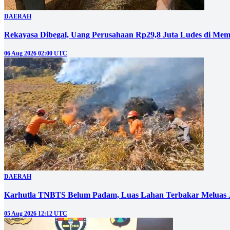
DAERAH
Rekayasa Dibegal, Uang Perusahaan Rp29,8 Juta Ludes di Mem
06 Aug 2026 02:00 UTC
DAERAH
Karhutla TNBTS Belum Padam, Luas Lahan Terbakar Meluas J
05 Aug 2026 12:12 UTC