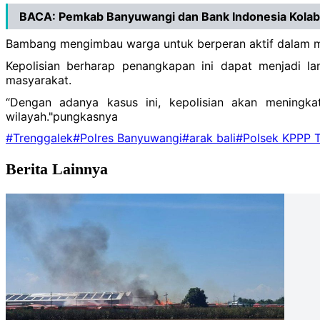
BACA:
Pemkab Banyuwangi dan Bank Indonesia Kolab
Bambang mengimbau warga untuk berperan aktif dalam m
Kepolisian berharap penangkapan ini dapat menjadi l
masyarakat.
“Dengan adanya kasus ini, kepolisian akan meningkatk
wilayah."pungkasnya
#Trenggalek
#Polres Banyuwangi
#arak bali
#Polsek KPPP 
Berita Lainnya