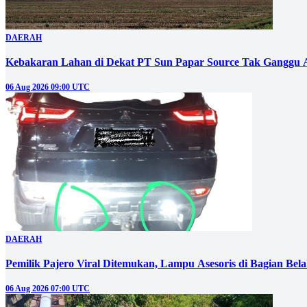
DAERAH
Kebakaran Lahan di Dekat PT Sun Papar Source Tak Ganggu 
06 Aug 2026 09:00 UTC
DAERAH
Pemilik Pajero Viral Ditemukan, Lampu Asesoris di Bagian Bel
06 Aug 2026 07:00 UTC