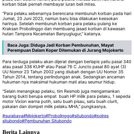
korban tidak pernah membayar iuran beli miras.
“Para pelaku sebenarnya berencana membunuh korban pada hari
Jumat, 23 Juni 2023, namun baru bisa dilakukan keesokan
harinya. Setelah membunuh korban para pelaku pulang ke
Kraksan Probolinggo dan membuang jasad korban di kawasan
hutan Tampora Kecamatan Banyuglugur,” katanya.
Baca Juga:
Diduga Jadi Korban Pembunuhan, Mayat
Perempuan Dalam Koper Ditemukan di Jurang Mojokerto
Para terduga pelaku akan dijerat dengan berlapis yaitu pasal 340
atau pasal 338 KUHP atau Pasal 76 C Juncto pasal 80 ayat (3)
UU Nomor 23 Tahun 2002 yang diubah dengan UU Nomor 35
Tahun 2014, tentang perlindungan anak. Sedangkan ancaman
hukuman nya maksimal hukuman mati atau seumur hidup.
“Selain menangkap pelaku, tim Resmob juga mengamankan
barang bukti berupa empat buah HP milik para pelaku, 1 sepeda
motor Vixion warna putih, satu buah pisau, satu buah clurit,
pakaian dan dompet milik pelaku MHA,” pungkasnya.
#surabaya
#Mojokerto
#Probolinggo
#situbondo
#polres
situbondo
#Pembunuhan Situbondo
Berita Lainnya