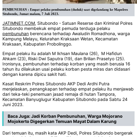
PEMBUNUHAN : Empat pelaku pembunuhan (duduk) saat digelandang ke Mapolres
Situbondo, Jumat malam, 7 Juli 2023.
JATIMNET.COM
, Situbondo - Satuan Reserse dan Kriminal Polres
Situbondo membekuk empat pemuda terduga pelaku
pembunuhan
berencana terhadap Awaludin Romadhona, warga
Kampung Melayu, Kelurahan Kraksaan Wetan, Kecamatan
Kraksaan, Kabupaten Probolinggo.
Empat pelaku itu adalah M Ikhsan Maulana (26), M Hafidun
Ahkam (23), Riski Dwi Saputra (19), dan Brilian Prasetyo (25).
Ironisnya, pembunuhan terhadap korban yang masih berusia 16
tahun itu dilakukan usai pelaku korban pesta miras dan didasari
dengan karena dipicu sakit hati.
Kasat Reskrim Polres Situbondo AKP Dedi Ardhi Putra
menjelaskan, penangkapan terhadap empat pelaku itu menjawab
dari teka-teki penemuan jasad remaja di hutan Tampora,
Kecamatan Banyuglugur Kabupaten Situbondo pada Sabtu 24
Juni 2023.
Baca Juga:
Jadi Korban Pembunuhan, Warga Mojorano
Mojokerto Digegerkan Temuan Mayat Dalam Karung
Dari temuan itu, masih kata AKP Dedi, Polres Situbondo bergerak