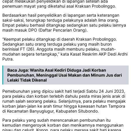
cepat melakukan penyelidikan di lapangan setelah ada
penemuan mayat yang diketahui asal Kraksan Probolinggo.
Berdasarkan hasil penyelidikan di lapangan serta keterangan
saksi-saksi, terungkap terduga pelakunya adalah lima orang.
Empat pelaku berhasil ditangkap sedangkan satu pelaku lainnya
masih masuk DPO (Daftar Pencarian Orang).
“Keempat pelaku ditangkap di daerah Kraksan Probolinggo.
Sedangkan satu orang terduga pelaku yang masih buron
berinisial FT (26). Anggota masih memburu pelaku, mudah-
mudahan segera tertangkap,” kata Kasat Reskrim AKP Dedi Ardhi
Putra.
Baca Juga:
Wanita Asal Kediri Diduga Jadi Korban
Pembunuhan, Meninggal Usai Makan dan Minum Jus dari
Lelaki Tidak Dikenal
Pemebunuhan yang dipicu sakit hati terjadi Sabtu 24 Juni 2023,
para pelaku dan korban terlebih dahulu pesta miras jenis arak di
rumah salah seorang pelaku. Selanjutnya, para pelaku mengajak
korban jalan-jalan ke arah timur hingga kawasan hutan Tampora
di Kecamatan Banyuglugur, Kabupaten Situbondo.
Para pelaku yang sudah merencanakan pembunuhan itu
kemudian mengeroyok korban dan menikamnya menggunakan
pisau dan celurit. Konon, para pelaku merasa sakit hati karena