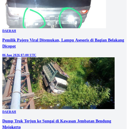
DAERAH
Pemilik Pajero Viral Ditemukan, Lampu Asesoris di Bagian Belakang
Dicopot
06 Aug 2026 07:00 UTC
DAERAH
Dump Truk Terjun ke Sungai di Kawasan Jembatan Bendung
Mojokerto