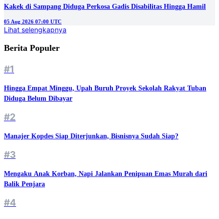
Kakek di Sampang Diduga Perkosa Gadis Disabilitas Hingga Hamil
05 Aug 2026 07:00 UTC
Lihat selengkapnya
Berita Populer
#1
Hingga Empat Minggu, Upah Buruh Proyek Sekolah Rakyat Tuban
Diduga Belum Dibayar
#2
Manajer Kopdes Siap Diterjunkan, Bisnisnya Sudah Siap?
#3
Mengaku Anak Korban, Napi Jalankan Penipuan Emas Murah dari
Balik Penjara
#4