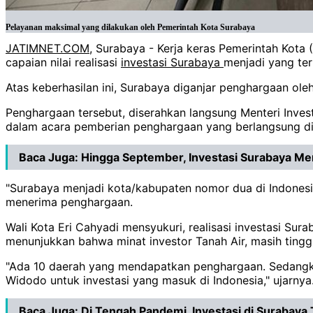
Pelayanan maksimal yang dilakukan oleh Pemerintah Kota Surabaya
JATIMNET.COM
, Surabaya - Kerja keras Pemerintah Kot
capaian nilai realisasi
investasi Surabaya
menjadi yang ter
Atas keberhasilan ini, Surabaya diganjar penghargaan ol
Penghargaan tersebut, diserahkan langsung Menteri Inves
dalam acara pemberian penghargaan yang berlangsung di 
Baca Juga:
Hingga September, Investasi Surabaya Men
"Surabaya menjadi kota/kabupaten nomor dua di Indonesia 
menerima penghargaan.
Wali Kota Eri Cahyadi mensyukuri, realisasi investasi Su
menunjukkan bahwa minat investor Tanah Air, masih ting
"Ada 10 daerah yang mendapatkan penghargaan. Sedangkan
Widodo untuk investasi yang masuk di Indonesia," ujarnya
Baca Juga:
Di Tengah Pandemi, Investasi di Surabaya