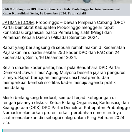
RAKOR, Pengurus DPC Partai Demokrat Kab. Probolinggo berfoto bersama usai
Rapat Konsolidasi, Senin, 16 Desember 2024. Foto: Zulafif
JATIMNET.COM
, Probolinggo – Dewan Pimpinan Cabang (DPC)
Partai Demokrat Kabupaten Probolinggo menggelar rapat
konsolidasi organisasi pasca Pemilu Legislatif (Pileg) dan
Pemilihan Kepala Daerah (Pilkada) Serentak 2024.
Rapat yang berlangsung di sebuah rumah makan di Kecamatan
Pajarakan ini dihadiri sekitar 250 kader DPC dan PAC dari 24
kecamatan, Senin, 16 Desember 2024.
Selain dihadiri kader partai, hadir pula Bendahara DPD Partai
Demokrat Jawa Timur Agung Mulyono beserta jajaran pengurus
lainnya. Rapat bertujuan mengevaluasi hasil pemilu dan
memperkuat kembali soliditas kader menuju agenda politik
mendatang.
Meski berlangsung kondusif, sempat terjadi ketegangan di
tengah jalannya diskusi. Ketua Bidang Organisasi, Kaderisasi, dan
Keanggotaan (OKK) DPC Partai Demokrat Kabupaten Probolinggo
Nurhadi melontarkan protes terkait perubahan nomor urutnya
saat mencalonkan diri sebagai caleg dalam Pileg Februari 2024
lalu.