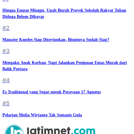
Hingga Empat Minggu, Upah Buruh Proyek Sekolah Rakyat Tuban
Diduga Belum Dibayar
#2
Manajer Kopdes Siap Diterjunkan, Bisnisnya Sudah Siap?
#3
Mengaku Anak Korban, Napi Jalankan Penipuan Emas Murah dari
Balik Penjara
#4
Es Tradisional yang Segar untuk Perayaan 17 Agustus
#5
Pelarian Mulia Wirjanto Tak Semanis Gula