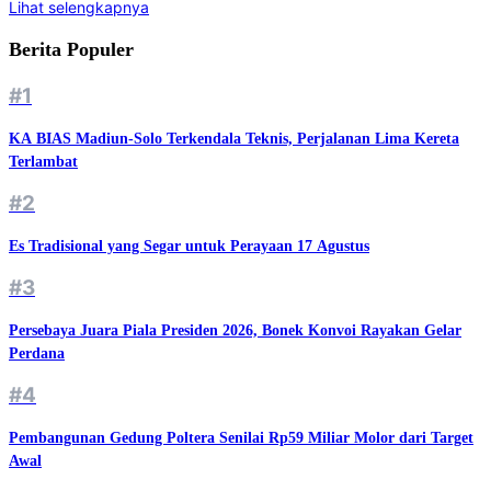
Lihat selengkapnya
Berita Populer
#1
KA BIAS Madiun-Solo Terkendala Teknis, Perjalanan Lima Kereta
Terlambat
#2
Es Tradisional yang Segar untuk Perayaan 17 Agustus
#3
Persebaya Juara Piala Presiden 2026, Bonek Konvoi Rayakan Gelar
Perdana
#4
Pembangunan Gedung Poltera Senilai Rp59 Miliar Molor dari Target
Awal