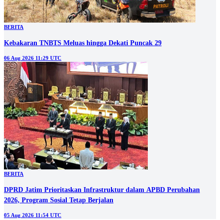
BERITA
Kebakaran TNBTS Meluas hingga Dekati Puncak 29
06 Aug 2026 11:29 UTC
BERITA
DPRD Jatim Prioritaskan Infrastruktur dalam APBD Perubahan
2026, Program Sosial Tetap Berjalan
05 Aug 2026 11:54 UTC