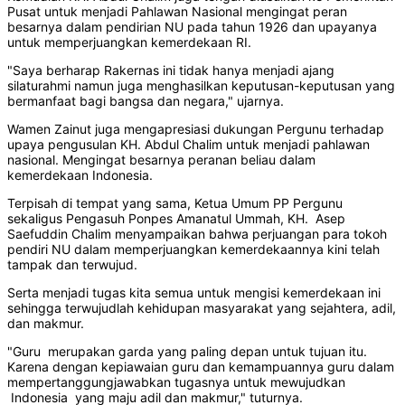
Pusat untuk menjadi Pahlawan Nasional mengingat peran
besarnya dalam pendirian NU pada tahun 1926 dan upayanya
untuk memperjuangkan kemerdekaan RI.
"Saya berharap Rakernas ini tidak hanya menjadi ajang
silaturahmi namun juga menghasilkan keputusan-keputusan yang
bermanfaat bagi bangsa dan negara," ujarnya.
Wamen Zainut juga mengapresiasi dukungan Pergunu terhadap
upaya pengusulan KH. Abdul Chalim untuk menjadi pahlawan
nasional. Mengingat besarnya peranan beliau dalam
kemerdekaan Indonesia.
Terpisah di tempat yang sama, Ketua Umum PP Pergunu
sekaligus Pengasuh Ponpes Amanatul Ummah, KH. Asep
Saefuddin Chalim menyampaikan bahwa perjuangan para tokoh
pendiri NU dalam memperjuangkan kemerdekaannya kini telah
tampak dan terwujud.
Serta menjadi tugas kita semua untuk mengisi kemerdekaan ini
sehingga terwujudlah kehidupan masyarakat yang sejahtera, adil,
dan makmur.
"Guru merupakan garda yang paling depan untuk tujuan itu.
Karena dengan kepiawaian guru dan kemampuannya guru dalam
mempertanggungjawabkan tugasnya untuk mewujudkan
Indonesia yang maju adil dan makmur," tuturnya.