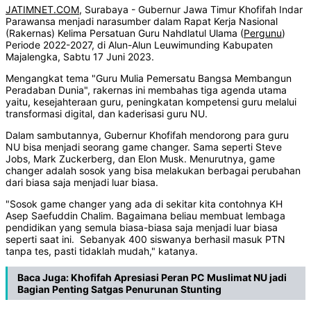
JATIMNET.COM
, Surabaya - Gubernur Jawa Timur Khofifah Indar
Parawansa menjadi narasumber dalam Rapat Kerja Nasional
(Rakernas) Kelima Persatuan Guru Nahdlatul Ulama (
Pergunu
)
Periode 2022-2027, di Alun-Alun Leuwimunding Kabupaten
Majalengka, Sabtu 17 Juni 2023.
Mengangkat tema "Guru Mulia Pemersatu Bangsa Membangun
Peradaban Dunia", rakernas ini membahas tiga agenda utama
yaitu, kesejahteraan guru, peningkatan kompetensi guru melalui
transformasi digital, dan kaderisasi guru NU.
Dalam sambutannya, Gubernur Khofifah mendorong para guru
NU bisa menjadi seorang game changer. Sama seperti Steve
Jobs, Mark Zuckerberg, dan Elon Musk. Menurutnya, game
changer adalah sosok yang bisa melakukan berbagai perubahan
dari biasa saja menjadi luar biasa.
"Sosok game changer yang ada di sekitar kita contohnya KH
Asep Saefuddin Chalim. Bagaimana beliau membuat lembaga
pendidikan yang semula biasa-biasa saja menjadi luar biasa
seperti saat ini. Sebanyak 400 siswanya berhasil masuk PTN
tanpa tes, pasti tidaklah mudah," katanya.
Baca Juga:
Khofifah Apresiasi Peran PC Muslimat NU jadi
Bagian Penting Satgas Penurunan Stunting