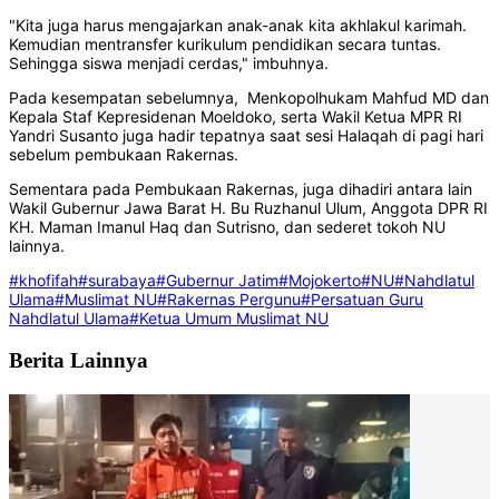
"Kita juga harus mengajarkan anak-anak kita akhlakul karimah.
Kemudian mentransfer kurikulum pendidikan secara tuntas.
Sehingga siswa menjadi cerdas," imbuhnya.
Pada kesempatan sebelumnya, Menkopolhukam Mahfud MD dan
Kepala Staf Kepresidenan Moeldoko, serta Wakil Ketua MPR RI
Yandri Susanto juga hadir tepatnya saat sesi Halaqah di pagi hari
sebelum pembukaan Rakernas.
Sementara pada Pembukaan Rakernas, juga dihadiri antara lain
Wakil Gubernur Jawa Barat H. Bu Ruzhanul Ulum, Anggota DPR RI
KH. Maman Imanul Haq dan Sutrisno, dan sederet tokoh NU
lainnya.
#khofifah
#surabaya
#Gubernur Jatim
#Mojokerto
#NU
#Nahdlatul
Ulama
#Muslimat NU
#Rakernas Pergunu
#Persatuan Guru
Nahdlatul Ulama
#Ketua Umum Muslimat NU
Berita Lainnya