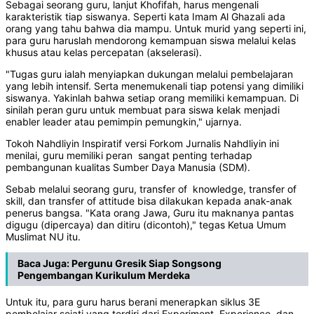
Sebagai seorang guru, lanjut Khofifah, harus mengenali
karakteristik tiap siswanya. Seperti kata Imam Al Ghazali ada
orang yang tahu bahwa dia mampu. Untuk murid yang seperti ini,
para guru haruslah mendorong kemampuan siswa melalui kelas
khusus atau kelas percepatan (akselerasi).
"Tugas guru ialah menyiapkan dukungan melalui pembelajaran
yang lebih intensif. Serta menemukenali tiap potensi yang dimiliki
siswanya. Yakinlah bahwa setiap orang memiliki kemampuan. Di
sinilah peran guru untuk membuat para siswa kelak menjadi
enabler leader atau pemimpin pemungkin," ujarnya.
Tokoh Nahdliyin Inspiratif versi Forkom Jurnalis Nahdliyin ini
menilai, guru memiliki peran sangat penting terhadap
pembangunan kualitas Sumber Daya Manusia (SDM).
Sebab melalui seorang guru, transfer of knowledge, transfer of
skill, dan transfer of attitude bisa dilakukan kepada anak-anak
penerus bangsa. "Kata orang Jawa, Guru itu maknanya pantas
digugu (dipercaya) dan ditiru (dicontoh)," tegas Ketua Umum
Muslimat NU itu.
Baca Juga:
Pergunu Gresik Siap Songsong
Pengembangan Kurikulum Merdeka
Untuk itu, para guru harus berani menerapkan siklus 3E
pembelajar sejati yang terdiri dari Experiment, Experience, dan