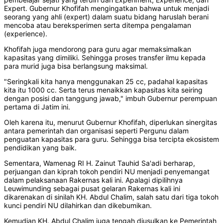
Expert. Gubernur Khofifah mengingatkan bahwa untuk menjadi
seorang yang ahli (expert) dalam suatu bidang haruslah berani
mencoba atau bereksperimen serta ditempa pengalaman
(experience).
Khofifah juga mendorong para guru agar memaksimalkan
kapasitas yang dimiliki. Sehingga proses transfer ilmu kepada
para murid juga bisa berlangsung maksimal.
"Seringkali kita hanya menggunakan 25 cc, padahal kapasitas
kita itu 1000 cc. Serta terus menaikkan kapasitas kita seiring
dengan posisi dan tanggung jawab," imbuh Gubernur perempuan
pertama di Jatim ini.
Oleh karena itu, menurut Gubernur Khofifah, diperlukan sinergitas
antara pemerintah dan organisasi seperti Pergunu dalam
penguatan kapasitas para guru. Sehingga bisa tercipta ekosistem
pendidikan yang baik.
Sementara, Wamenag RI H. Zainut Tauhid Sa'adi berharap,
perjuangan dan kiprah tokoh pendiri NU menjadi penyemangat
dalam pelaksanaan Rakernas kali ini. Apalagi dipilihnya
Leuwimunding sebagai pusat gelaran Rakernas kali ini
dikarenakan di sinilah KH. Abdul Chalim, salah satu dari tiga tokoh
kunci pendiri NU dilahirkan dan dikebumikan.
Kemudian KH. Abdul Chalim juga tengah diusulkan ke Pemerintah