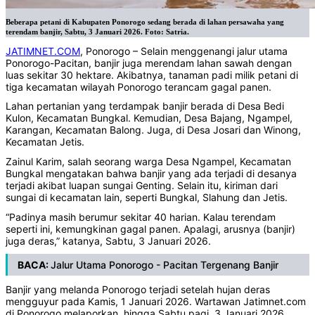
Beberapa petani di Kabupaten Ponorogo sedang berada di lahan persawaha yang
terendam banjir, Sabtu, 3 Januari 2026. Foto: Satria.
JATIMNET.COM
, Ponorogo – Selain menggenangi jalur utama
Ponorogo-Pacitan, banjir juga merendam lahan sawah dengan
luas sekitar 30 hektare. Akibatnya, tanaman padi milik petani di
tiga kecamatan wilayah Ponorogo terancam gagal panen.
Lahan pertanian yang terdampak banjir berada di Desa Bedi
Kulon, Kecamatan Bungkal. Kemudian, Desa Bajang, Ngampel,
Karangan, Kecamatan Balong. Juga, di Desa Josari dan Winong,
Kecamatan Jetis.
Zainul Karim, salah seorang warga Desa Ngampel, Kecamatan
Bungkal mengatakan bahwa banjir yang ada terjadi di desanya
terjadi akibat luapan sungai Genting. Selain itu, kiriman dari
sungai di kecamatan lain, seperti Bungkal, Slahung dan Jetis.
“Padinya masih berumur sekitar 40 harian. Kalau terendam
seperti ini, kemungkinan gagal panen. Apalagi, arusnya (banjir)
juga deras,” katanya, Sabtu, 3 Januari 2026.
BACA:
Jalur Utama Ponorogo - Pacitan Tergenang Banjir
Banjir yang melanda Ponorogo terjadi setelah hujan deras
mengguyur pada Kamis, 1 Januari 2026. Wartawan Jatimnet.com
di Ponorogo melaporkan, hingga Sabtu pagi, 3 Januari 2026,