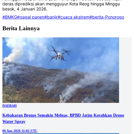
deras diprediksi akan mengguyur Kota Reog hingga Minggu
besok, 4 Januari 2026.
#BMKG
#gagal panen
#banjir
#cuaca ekstrem
#berita-Ponorogo
Berita Lainnya
DAERAH
Kebakaran Bromo Semakin Meluas, BPBD Jatim Kerahkan Drone
Water Spray
06 Aug 2026 11:02 UTC