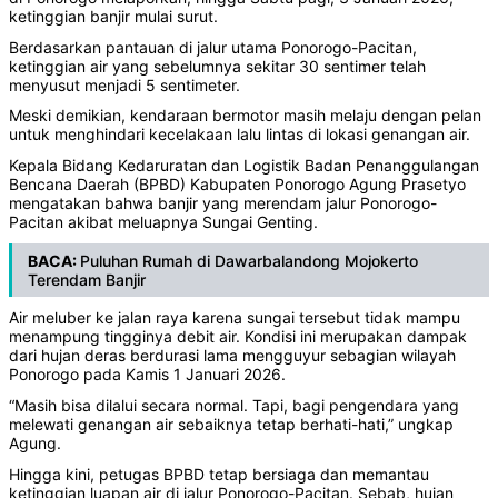
ketinggian banjir mulai surut.
Berdasarkan pantauan di jalur utama Ponorogo-Pacitan,
ketinggian air yang sebelumnya sekitar 30 sentimer telah
menyusut menjadi 5 sentimeter.
Meski demikian, kendaraan bermotor masih melaju dengan pelan
untuk menghindari kecelakaan lalu lintas di lokasi genangan air.
Kepala Bidang Kedaruratan dan Logistik Badan Penanggulangan
Bencana Daerah (BPBD) Kabupaten Ponorogo Agung Prasetyo
mengatakan bahwa banjir yang merendam jalur Ponorogo-
Pacitan akibat meluapnya Sungai Genting.
BACA:
Puluhan Rumah di Dawarbalandong Mojokerto
Terendam Banjir
Air meluber ke jalan raya karena sungai tersebut tidak mampu
menampung tingginya debit air. Kondisi ini merupakan dampak
dari hujan deras berdurasi lama mengguyur sebagian wilayah
Ponorogo pada Kamis 1 Januari 2026.
“Masih bisa dilalui secara normal. Tapi, bagi pengendara yang
melewati genangan air sebaiknya tetap berhati-hati,” ungkap
Agung.
Hingga kini, petugas BPBD tetap bersiaga dan memantau
ketinggian luapan air di jalur Ponorogo-Pacitan. Sebab, hujan