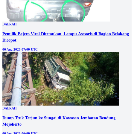
DAERAH
Pemilik Pajero Viral Ditemukan, Lampu Asesoris di Bagian Belakang
Dicopot
06 Aug 2026 07:00 UTC
DAERAH
Dump Truk Terjun ke Sungai di Kawasan Jembatan Bendung
Mojokerto
06 Aug 2026 06:00 UTC