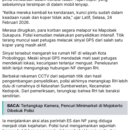
sebelumnya tersimpan di dalam mobil lenyap.
‎“Ketika mereka kembali ke kendaraan, kunci pintu sudah dalam
keadaan rusak dan koper tidak ada,” ujar Latif, Selasa, 24
Februari 2026.
Merasa dirugikan, para korban segera melapor ke Mapolsek
Sukapura. Polisi kemudian melakukan penyelidikan intensif. Titik
terang muncul saat petugas melacak sinyal GPS dari salah satu
koper yang masih aktif.
‎Sinyal tersebut mengarah ke rumah NF di wilayah Kota
Probolinggo. Meski sinyal GPS mendadak mati saat petugas
mendekati lokasi, kecurigaan terlanjur menguat. Penelusuran
lebih lanjut mengungkap hubungan NF dengan RH.
‎Berbekal rekaman CCTV dari sejumlah titik dan hasil
pengembangan penyelidikan, polisi akhirnya menangkap RH lebih
dulu di rumahnya di Kelurahan Sumberwetan, Kecamatan
Kedopok. Dari pemeriksaan, terungkap bahwa RH tak beraksi
sendirian.
BACA:
Tertangkap Kamera, Pencuri Minimarket di Mojokerto
Dibekuk Polisi
‎Ia menjalankan aksi atas perintah ES dan NF yang diduga
menjadi otak kejahatan. Polisi turut mengamankan sejumlah