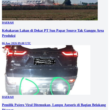
DAERAH
Kebakaran Lahan di Dekat PT Sun Papar Source Tak Ganggu Area
Produksi
06 Aug 2026 09:00 UTC
DAERAH
Pemilik Pajero Viral Ditemukan, Lampu Asesoris di Bagian Belakang