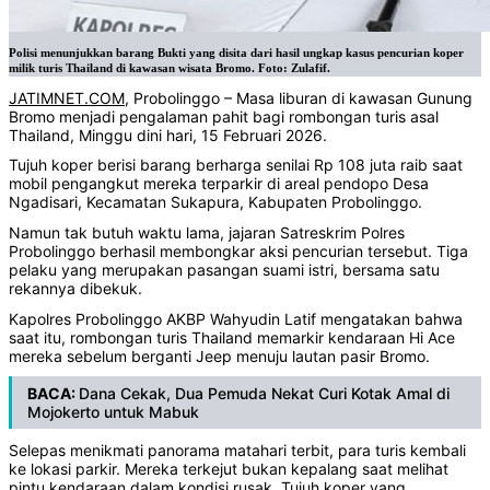
Polisi menunjukkan barang Bukti yang disita dari hasil ungkap kasus pencurian koper
milik turis Thailand di kawasan wisata Bromo. Foto: Zulafif.
JATIMNET.COM
, Probolinggo – Masa liburan di kawasan Gunung
Bromo menjadi pengalaman pahit bagi rombongan turis asal
Thailand, Minggu dini hari, 15 Februari 2026.
Tujuh koper berisi barang berharga senilai Rp 108 juta raib saat
mobil pengangkut mereka terparkir di areal pendopo Desa
Ngadisari, Kecamatan Sukapura, Kabupaten Probolinggo.
Namun tak butuh waktu lama, jajaran Satreskrim Polres
Probolinggo berhasil membongkar aksi pencurian tersebut. Tiga
pelaku yang merupakan pasangan suami istri, bersama satu
rekannya dibekuk.
Kapolres Probolinggo AKBP Wahyudin Latif mengatakan bahwa
saat itu, rombongan turis Thailand memarkir kendaraan Hi Ace
mereka sebelum berganti Jeep menuju lautan pasir Bromo.
BACA:
Dana Cekak, Dua Pemuda Nekat Curi Kotak Amal di
Mojokerto untuk Mabuk
‎Selepas menikmati panorama matahari terbit, para turis kembali
ke lokasi parkir. Mereka terkejut bukan kepalang saat melihat
pintu kendaraan dalam kondisi rusak. Tujuh koper yang