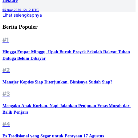
Hektare
05 Aug 2026 12:12 UTC
Lihat selengkapnya
Berita Populer
#1
Hingga Empat Minggu, Upah Buruh Proyek Sekolah Rakyat Tuban
Diduga Belum Dibayar
#2
Manajer Kopdes Siap Diterjunkan, Bisnisnya Sudah Siap?
#3
Mengaku Anak Korban, Napi Jalankan Penipuan Emas Murah dari
Balik Penjara
#4
Es Tradisional yang Segar untuk Perayaan 17 Agustus