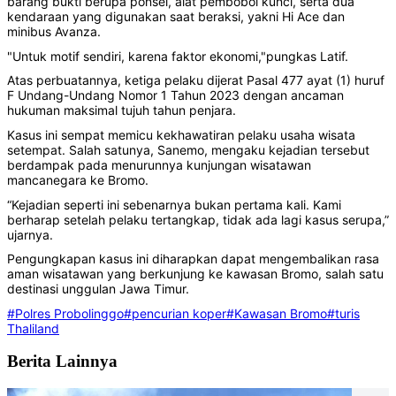
barang bukti berupa ponsel, alat pembobol kunci, serta dua
kendaraan yang digunakan saat beraksi, yakni Hi Ace dan
minibus Avanza.
‎"Untuk motif sendiri, karena faktor ekonomi,"pungkas Latif.
‎‎Atas perbuatannya, ketiga pelaku dijerat Pasal 477 ayat (1) huruf
F Undang-Undang Nomor 1 Tahun 2023 dengan ancaman
hukuman maksimal tujuh tahun penjara.
‎‎Kasus ini sempat memicu kekhawatiran pelaku usaha wisata
setempat. Salah satunya, Sanemo, mengaku kejadian tersebut
berdampak pada menurunnya kunjungan wisatawan
mancanegara ke Bromo.
‎‎“Kejadian seperti ini sebenarnya bukan pertama kali. Kami
berharap setelah pelaku tertangkap, tidak ada lagi kasus serupa,”
ujarnya.
‎‎Pengungkapan kasus ini diharapkan dapat mengembalikan rasa
aman wisatawan yang berkunjung ke kawasan Bromo, salah satu
destinasi unggulan Jawa Timur.
#Polres Probolinggo
#pencurian koper
#Kawasan Bromo
#turis
Thaliland
Berita Lainnya