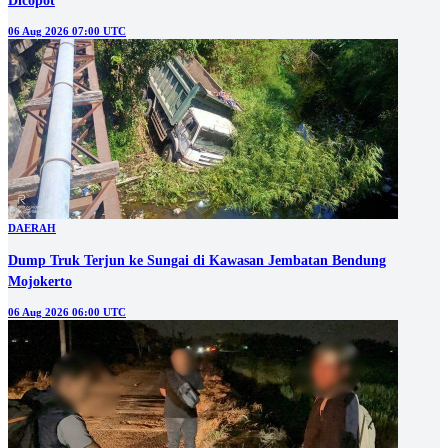
Dicopot
06 Aug 2026 07:00 UTC
DAERAH
Dump Truk Terjun ke Sungai di Kawasan Jembatan Bendung
Mojokerto
06 Aug 2026 06:00 UTC