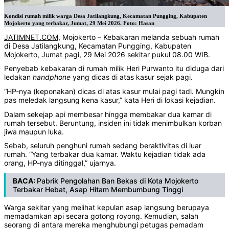
Kondisi rumah milik warga Desa Jatilangkung, Kecamatan Pungging, Kabupaten
Mojokerto yang terbakar, Jumat, 29 Mei 2026. Foto: Hasan
JATIMNET.COM
, Mojokerto – Kebakaran melanda sebuah rumah
di Desa Jatilangkung, Kecamatan Pungging, Kabupaten
Mojokerto, Jumat pagi, 29 Mei 2026 sekitar pukul 08.00 WIB.
Penyebab kebakaran di rumah milik Heri Purwanto itu diduga dari
ledakan
handphone
yang dicas di atas kasur sejak pagi.
“HP-nya (keponakan) dicas di atas kasur mulai pagi tadi. Mungkin
pas meledak langsung kena kasur,” kata Heri di lokasi kejadian.
Dalam sekejap api membesar hingga membakar dua kamar di
rumah tersebut. Beruntung, insiden ini tidak menimbulkan korban
jiwa maupun luka.
Sebab, seluruh penghuni rumah sedang beraktivitas di luar
rumah. “Yang terbakar dua kamar. Waktu kejadian tidak ada
orang, HP-nya ditinggal,” ujarnya.
BACA:
Pabrik Pengolahan Ban Bekas di Kota Mojokerto
Terbakar Hebat, Asap Hitam Membumbung Tinggi
Warga sekitar yang melihat kepulan asap langsung berupaya
memadamkan api secara gotong royong. Kemudian, salah
seorang di antara mereka menghubungi petugas pemadam