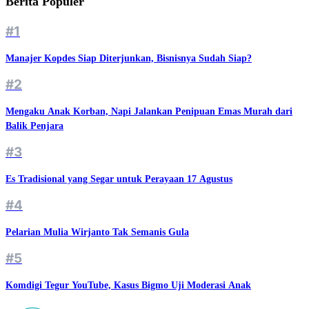
Berita Populer
#1
Manajer Kopdes Siap Diterjunkan, Bisnisnya Sudah Siap?
#2
Mengaku Anak Korban, Napi Jalankan Penipuan Emas Murah dari
Balik Penjara
#3
Es Tradisional yang Segar untuk Perayaan 17 Agustus
#4
Pelarian Mulia Wirjanto Tak Semanis Gula
#5
Komdigi Tegur YouTube, Kasus Bigmo Uji Moderasi Anak