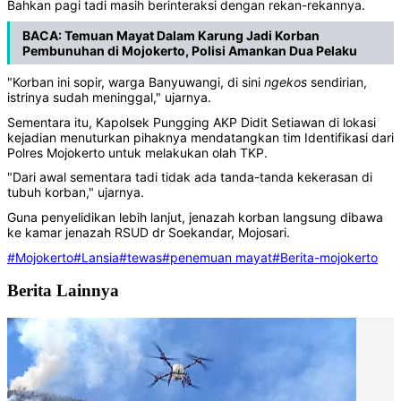
Bahkan pagi tadi masih berinteraksi dengan rekan-rekannya.
BACA:
Temuan Mayat Dalam Karung Jadi Korban
Pembunuhan di Mojokerto, Polisi Amankan Dua Pelaku
"Korban ini sopir, warga Banyuwangi, di sini
ngekos
sendirian,
istrinya sudah meninggal," ujarnya.
Sementara itu, Kapolsek Pungging AKP Didit Setiawan di lokasi
kejadian menuturkan pihaknya mendatangkan tim Identifikasi dari
Polres Mojokerto untuk melakukan olah TKP.
"Dari awal sementara tadi tidak ada tanda-tanda kekerasan di
tubuh korban," ujarnya.
Guna penyelidikan lebih lanjut, jenazah korban langsung dibawa
ke kamar jenazah RSUD dr Soekandar, Mojosari.
#Mojokerto
#Lansia
#tewas
#penemuan mayat
#Berita-mojokerto
Berita Lainnya