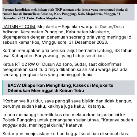
Petugas kepolisian melakukan olah TKP temuan pria lansia yang meninggal dunia di
rumah kos di Dusun/Desa Adisono, Kec. Pungging, Kab. Mojokerto, Minggu, 31
Desember 2023. Foto: Polres Mojokerto
JATIMNET.COM
, Mojokerto – Sejumlah warga di Dusun/Desa
Adisono, Kecamatan Pungging, Kabupaten Mojokerto,
digemparkan dengan penemuan seorang pria yang meninggal di
sebuah kamar kos, Minggu sore, 31 Desember 2023.
Korban merupakan pria berusia lanjut bernama Untung, 63 tahun,
asal Kabupaten Banyuwangi, yang hidup sendirian.
Ketua RT 02 RW 01 Dusun Adisono, Sudar, saat dikonfirmasi
mengatakan saat itu dirinya dikabari salah satu warga jika ada
seorang penghuni kos yang meninggal dunia.
BACA:
Dilaporkan Menghilang, Kakek di Mojokerto
Ditemukan Meninggal di Kebun Tebu
"Korbannya itu tidur, saya panggil saya bisikin dan tidak bangun,
perutnya sudah kaku, kakinya juga kaku," katanya.
Ia pun memanggil pemilik kos dan melaporkan kejadian ini ke
Polsek Pungging untuk penanganan selanjutnya. "Katanya sudah
enggak
ada, meninggal dunia," katanya.
Sudar pun menjelaskan korban tinggal sendirian di sebuah kos.