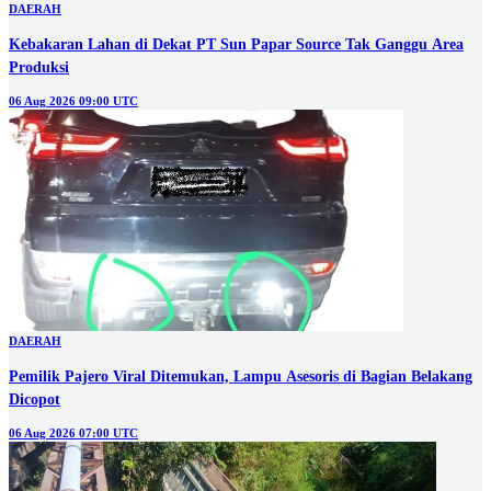
DAERAH
Kebakaran Lahan di Dekat PT Sun Papar Source Tak Ganggu Area
Produksi
06 Aug 2026 09:00 UTC
DAERAH
Pemilik Pajero Viral Ditemukan, Lampu Asesoris di Bagian Belakang
Dicopot
06 Aug 2026 07:00 UTC