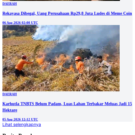
DAERAH
Rekayasa Dibegal, Uang Perusahaan Rp29,8 Juta Ludes di Meme Coin
06 Aug 2026 02:00 UTC
DAERAH
Karhutla TNBTS Belum Padam, Luas Lahan Terbakar Meluas Jadi 15
Hektare
05 Aug 2026 12:12 UTC
Lihat selengkapnya