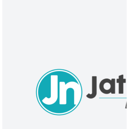
DAERAH
Karhutla TNBTS Belum Padam, Luas Lahan Terbakar Meluas Jadi 15
Hektare
05 Aug 2026 12:12 UTC