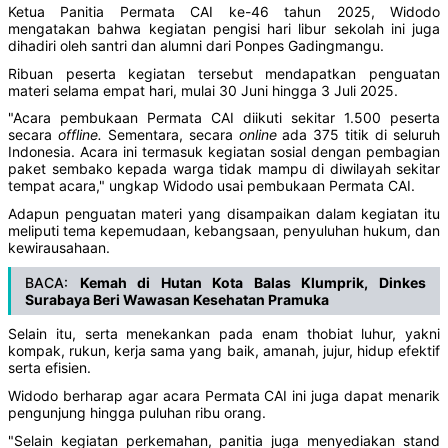
Ketua Panitia Permata CAI ke-46 tahun 2025, Widodo
mengatakan bahwa kegiatan pengisi hari libur sekolah ini juga
dihadiri oleh santri dan alumni dari Ponpes Gadingmangu.
Ribuan peserta kegiatan tersebut mendapatkan penguatan
materi selama empat hari, mulai 30 Juni hingga 3 Juli 2025.
"Acara pembukaan Permata CAI diikuti sekitar 1.500 peserta
secara
offline.
Sementara, secara
online
ada 375 titik di seluruh
Indonesia. Acara ini termasuk kegiatan sosial dengan pembagian
paket sembako kepada warga tidak mampu di diwilayah sekitar
tempat acara," ungkap Widodo usai pembukaan Permata CAI.
Adapun penguatan materi yang disampaikan dalam kegiatan itu
meliputi tema kepemudaan, kebangsaan, penyuluhan hukum, dan
kewirausahaan.
BACA:
Kemah di Hutan Kota Balas Klumprik, Dinkes
Surabaya Beri Wawasan Kesehatan Pramuka
Selain itu, serta menekankan pada enam thobiat luhur, yakni
kompak, rukun, kerja sama yang baik, amanah, jujur, hidup efektif
serta efisien.
Widodo berharap agar acara Permata CAI ini juga dapat menarik
pengunjung hingga puluhan ribu orang.
"Selain kegiatan perkemahan, panitia juga menyediakan stand