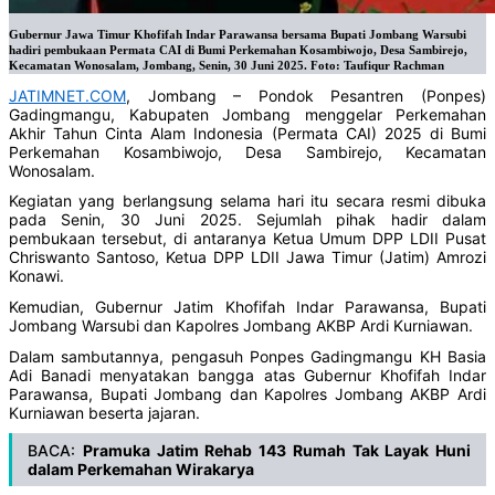
Gubernur Jawa Timur Khofifah Indar Parawansa bersama Bupati Jombang Warsubi
hadiri pembukaan Permata CAI di Bumi Perkemahan Kosambiwojo, Desa Sambirejo,
Kecamatan Wonosalam, Jombang, Senin, 30 Juni 2025. Foto: Taufiqur Rachman
JATIMNET.COM
, Jombang – Pondok Pesantren (Ponpes)
Gadingmangu, Kabupaten Jombang menggelar Perkemahan
Akhir Tahun Cinta Alam Indonesia (Permata CAI) 2025 di Bumi
Perkemahan Kosambiwojo, Desa Sambirejo, Kecamatan
Wonosalam.
Kegiatan yang berlangsung selama hari itu secara resmi dibuka
pada Senin, 30 Juni 2025. Sejumlah pihak hadir dalam
pembukaan tersebut, di antaranya Ketua Umum DPP LDII Pusat
Chriswanto Santoso, Ketua DPP LDII Jawa Timur (Jatim) Amrozi
Konawi.
Kemudian, Gubernur Jatim Khofifah Indar Parawansa, Bupati
Jombang Warsubi dan Kapolres Jombang AKBP Ardi Kurniawan.
Dalam sambutannya, pengasuh Ponpes Gadingmangu KH Basia
Adi Banadi menyatakan bangga atas Gubernur Khofifah Indar
Parawansa, Bupati Jombang dan Kapolres Jombang AKBP Ardi
Kurniawan beserta jajaran.
BACA:
Pramuka Jatim Rehab 143 Rumah Tak Layak Huni
dalam Perkemahan Wirakarya