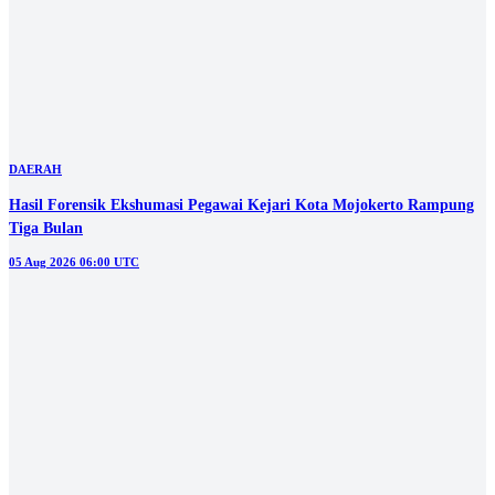
DAERAH
Pembangunan Gedung Poltera Senilai Rp59 Miliar Molor dari Target
Awal
04 Aug 2026 07:00 UTC
Lihat selengkapnya
Berita Populer
#1
Hingga Empat Minggu, Upah Buruh Proyek Sekolah Rakyat Tuban
Diduga Belum Dibayar