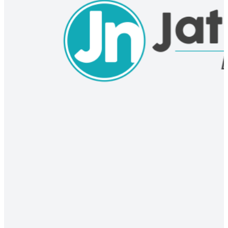
Hasil Forensik Ekshumasi Pegawai Kejari Kota Mojokerto Rampung
Tiga Bulan
05 Aug 2026 06:00 UTC
DAERAH
Terkendala Ongkos, Pasien Kanker Usus Ini Belum Penuhi Rujukan
ke Surabaya
05 Aug 2026 02:00 UTC