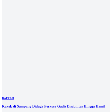
DAERAH
Kakek di Sampang Diduga Perkosa Gadis Disabilitas Hingga Hamil
05 Aug 2026 07:00 UTC