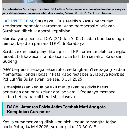
Kapolrestabes Surabaya Kombes Pol Luthfie Sulistiawan saat memberikan keteranngan
pers dalam kasus curanmor oleh dua resides, Selasa, 8 Juli 2025. Foto: Januar
JATIMNET.COM
, Surabaya - Dua residivis kasus pencurian
kendaraan bermotor (curanmor) yang beroperasi di wilayah
Surabaya dibekuk aparat kepolisian.
Mereka yang berinisial GW (24) dan YI (22) sudah beraksi di tiga
tempat kejadian perkara (TKP) di Surabaya.
Berdasarkan hasil penyidikan polisi, TKP curanmor oleh tersangka
tersebut di kawasan Tambaksari dua kali dan sekali di Kawasan
Gubeng.
"GW berperan sebagai eksekutor, sedangkan YI sebagai joki dan
memantau kondisi lokasi," kata Kapolrestabes Surabaya Kombes
Pol Luthfie Sulistiawan, Selasa, 8 Juli 2025.
Ia menjelaskan kedua pelaku merupakan residivis kasus
pencurian dan baru keluar dari penjara. "Keduanya memang
sudah beberapa kali beraksi," jelasnya.
BACA:
Jatanras Polda Jatim Tembak Mati Anggota
Komplotan Curanmor
Kasus curanmor yang dilakukan oleh kedua tersangka terjadi
pada Rabu, 14 Mei 2025, sekitar pukul 20.30 WIB.