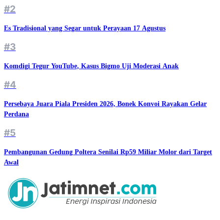
#2
Es Tradisional yang Segar untuk Perayaan 17 Agustus
#3
Komdigi Tegur YouTube, Kasus Bigmo Uji Moderasi Anak
#4
Persebaya Juara Piala Presiden 2026, Bonek Konvoi Rayakan Gelar
Perdana
#5
Pembangunan Gedung Poltera Senilai Rp59 Miliar Molor dari Target
Awal