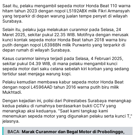
Saat itu, pelaku mengambil sepeda motor Honda Beat 110 warna
hitam tahun 2023 dengan nopol L5192ABX milik Fikri Armansyah
yang terparkir di depan warung jualan tempe penyet di wilayah
Surabaya.
Selain itu, pelaku juga melakukan curanmor pada Selasa, 24
Maret 2025, sekitar pukul 22.35 WIB. Motifnya dengan merusak
kunci kontak sepeda motor Honda Beat tahun 2018 warna biru
putih dengan nopol L6398BN milik Purwanto yang terparkir di
depan rumah di wilayah Surabaya.
Kasus curanmor lainnya terjadi pada Selasa, 4 Februari 2025,
sekitar pukul 04.39 WIB, di mana pelaku mengambil kunci
sepeda motor dari saku celana sebelah kiri korban yang sedang
tertidur saat menjaga warung kopi.
Pelaku kemudian membawa kabur sepeda motor Honda Beat
dengan nopol L4596AAD tahun 2016 warna putih biru milik
Mukhtadi.
Dengan kejadian ini, polisi dari Polrestabes Surabaya menangkap
kedua pelaku di rumahnya berdasarkan bukti CCTV yang
menangkap aksi keduanya. "Saat kami tangkap kami
menemukan sepeda motor yang digunakan pelaku serta kunci T,"
jelasnya.
BACA:
Marak Curanmor dan Begal Motor di Probolinggo,