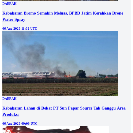
DAERAH
Kebakaran Bromo Semakin Meluas, BPBD Jatim Kerahkan Drone
Water Spray
06 Aug 2026 11:02 UTC
DAERAH
Kebakaran Lahan di Dekat PT Sun Papar Source Tak Ganggu Area
Produksi
06 Aug 2026 09:00 UTC