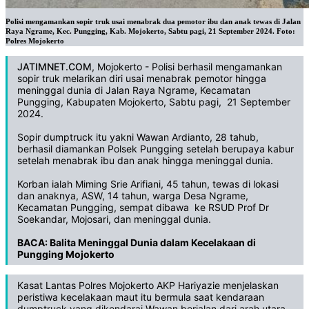
Polisi mengamankan sopir truk usai menabrak dua pemotor ibu dan anak tewas di Jalan
Raya Ngrame, Kec. Pungging, Kab. Mojokerto, Sabtu pagi, 21 September 2024. Foto:
Polres Mojokerto
JATIMNET.COM
, Mojokerto - Polisi berhasil mengamankan
sopir truk melarikan diri usai menabrak pemotor hingga
meninggal dunia di Jalan Raya Ngrame, Kecamatan
Pungging, Kabupaten Mojokerto, Sabtu pagi, 21 September
2024.
Sopir dumptruck itu yakni Wawan Ardianto, 28 tahub,
berhasil diamankan Polsek Pungging setelah berupaya kabur
setelah menabrak ibu dan anak hingga meninggal dunia.
Korban ialah Miming Srie Arifiani, 45 tahun, tewas di lokasi
dan anaknya, ASW, 14 tahun, warga Desa Ngrame,
Kecamatan Pungging, sempat dibawa ke RSUD Prof Dr
Soekandar, Mojosari, dan meninggal dunia.
BACA:
Balita Meninggal Dunia dalam Kecelakaan di
Pungging Mojokerto
Kasat Lantas Polres Mojokerto AKP Hariyazie menjelaskan
peristiwa kecelakaan maut itu bermula saat kendaraan
dumptruck yang dikendarai Wawan berjalan dari arah utara