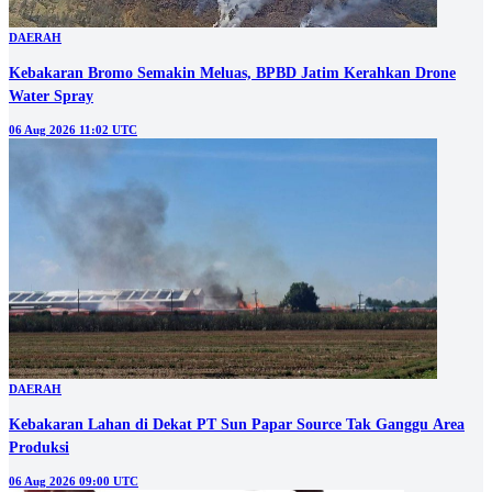
DAERAH
Kebakaran Bromo Semakin Meluas, BPBD Jatim Kerahkan Drone
Water Spray
06 Aug 2026 11:02 UTC
DAERAH
Kebakaran Lahan di Dekat PT Sun Papar Source Tak Ganggu Area
Produksi
06 Aug 2026 09:00 UTC