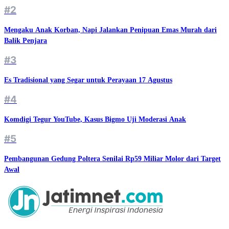
#2
Mengaku Anak Korban, Napi Jalankan Penipuan Emas Murah dari
Balik Penjara
#3
Es Tradisional yang Segar untuk Perayaan 17 Agustus
#4
Komdigi Tegur YouTube, Kasus Bigmo Uji Moderasi Anak
#5
Pembangunan Gedung Poltera Senilai Rp59 Miliar Molor dari Target
Awal