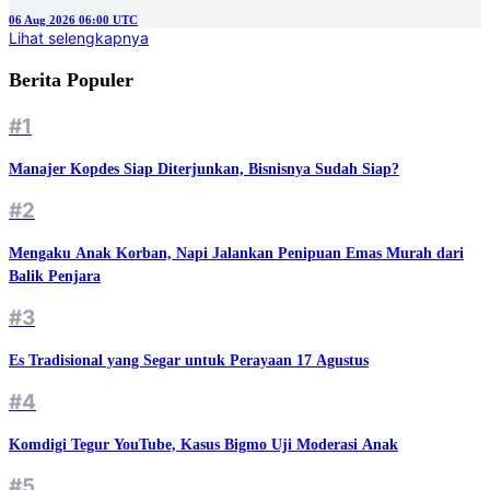
06 Aug 2026 06:00 UTC
Lihat selengkapnya
Berita Populer
#1
Manajer Kopdes Siap Diterjunkan, Bisnisnya Sudah Siap?
#2
Mengaku Anak Korban, Napi Jalankan Penipuan Emas Murah dari
Balik Penjara
#3
Es Tradisional yang Segar untuk Perayaan 17 Agustus
#4
Komdigi Tegur YouTube, Kasus Bigmo Uji Moderasi Anak
#5