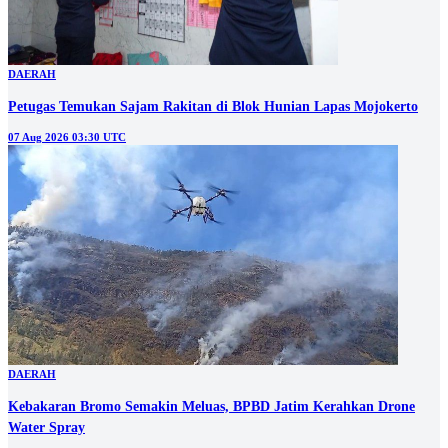
DAERAH
Petugas Temukan Sajam Rakitan di Blok Hunian Lapas Mojokerto
07 Aug 2026 03:30 UTC
DAERAH
Kebakaran Bromo Semakin Meluas, BPBD Jatim Kerahkan Drone
Water Spray