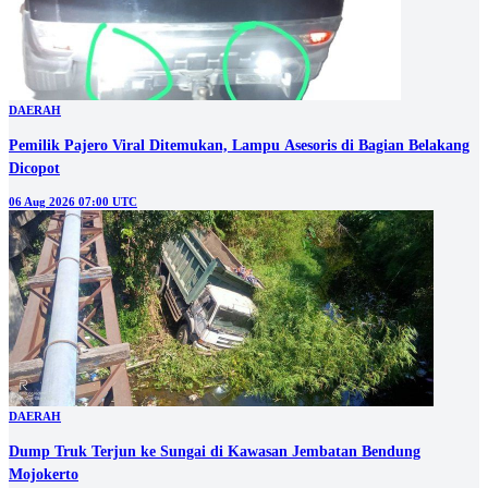
DAERAH
Pemilik Pajero Viral Ditemukan, Lampu Asesoris di Bagian Belakang
Dicopot
06 Aug 2026 07:00 UTC
DAERAH
Dump Truk Terjun ke Sungai di Kawasan Jembatan Bendung
Mojokerto