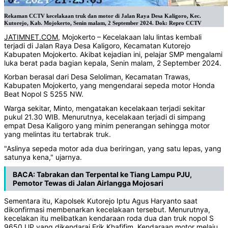
Rekaman CCTV kecelakaan truk dan motor di Jalan Raya Desa Kaligoro, Kec.
Kutorejo, Kab. Mojokerto, Senin malam, 2 September 2024. Dok: Repro CCTV
JATIMNET.COM
, Mojokerto – Kecelakaan lalu lintas kembali
terjadi di Jalan Raya Desa Kaligoro, Kecamatan Kutorejo
Kabupaten Mojokerto. Akibat kejadian ini, pelajar SMP mengalami
luka berat pada bagian kepala, Senin malam, 2 September 2024.
Korban berasal dari Desa Seloliman, Kecamatan Trawas,
Kabupaten Mojokerto, yang mengendarai sepeda motor Honda
Beat Nopol S 5255 NW.
Warga sekitar, Minto, mengatakan kecelakaan terjadi sekitar
pukul 21.30 WIB. Menurutnya, kecelakaan terjadi di simpang
empat Desa Kaligoro yang minim penerangan sehingga motor
yang melintas itu tertabrak truk.
"Aslinya sepeda motor ada dua beriringan, yang satu lepas, yang
satunya kena," ujarnya.
BACA:
Tabrakan dan Terpental ke Tiang Lampu PJU,
Pemotor Tewas di Jalan Airlangga Mojosari
Sementara itu, Kapolsek Kutorejo Iptu Agus Haryanto saat
dikonfirmasi membenarkan kecelakaan tersebut. Menurutnya,
kecelakan itu melibatkan kendaraan roda dua dan truk nopol S
9650 UP yang dikendarai Erik Khafifim. Kendaraan motor melaju