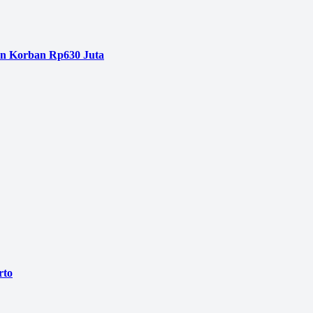
an Korban Rp630 Juta
rto