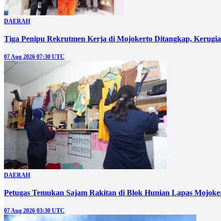
DAERAH
Tiga Penipu Rekrutmen Kerja di Mojokerto Ditangkap, Kerugi
07 Aug 2026 07:30 UTC
DAERAH
Petugas Temukan Sajam Rakitan di Blok Hunian Lapas Mojoke
07 Aug 2026 03:30 UTC