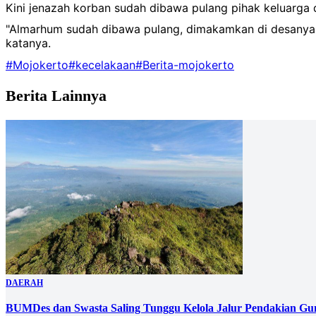
Kini jenazah korban sudah dibawa pulang pihak keluarg
"Almarhum sudah dibawa pulang, dimakamkan di desanya d
katanya.
#Mojokerto
#kecelakaan
#Berita-mojokerto
Berita Lainnya
DAERAH
BUMDes dan Swasta Saling Tunggu Kelola Jalur Pendakian G