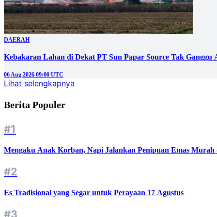
DAERAH
Kebakaran Lahan di Dekat PT Sun Papar Source Tak Ganggu 
06 Aug 2026 09:00 UTC
Lihat selengkapnya
Berita Populer
#1
Mengaku Anak Korban, Napi Jalankan Penipuan Emas Murah d
#2
Es Tradisional yang Segar untuk Perayaan 17 Agustus
#3