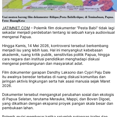
Usai nonton bareng film dokumenter &ldquo;Pesta Babi&rdquo; di Teminabuan, Papua.
Foto: RuangKota
JATIMNET.COM
– Polemik film dokumenter “Pesta Babi” tidak lagi
sekadar menjadi perdebatan tentang isi sebuah karya audiovisual
mengenai Papua.
Hingga Kamis, 14 Mei 2026, kontroversi tersebut berkembang
menjadi isu yang lebih luas. Hal ini menyangkut kebebasan
akademik, ruang kritik publik, sensitivitas politik Papua, hingga
cara negara dan institusi pendidikan menghadapi diskusi
mengenai pembangunan dan masyarakat adat.
Film dokumenter garapan Dandhy Laksono dan Cypri Paju Dale
itu awalnya beredar terbatas di ruang diskusi komunitas dan
jaringan aktivis lingkungan serta hak asasi manusia sejak Maret
2026.
Dokumenter tersebut mengangkat perubahan sosial dan ekologis
di Papua Selatan, terutama Merauke, Mappi, dan Boven Digoel,
yang dikaitkan dengan ekspansi proyek pangan skala besar dan
pembukaan lahan.
Polemik mulai membesar ketika sejumlah potongan trailer dan