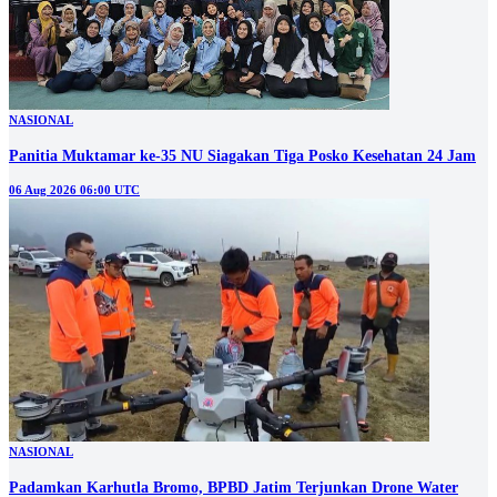
NASIONAL
Panitia Muktamar ke-35 NU Siagakan Tiga Posko Kesehatan 24 Jam
06 Aug 2026 06:00 UTC
NASIONAL
Padamkan Karhutla Bromo, BPBD Jatim Terjunkan Drone Water