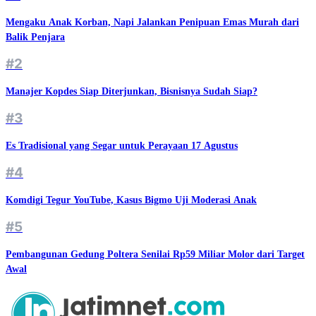
Mengaku Anak Korban, Napi Jalankan Penipuan Emas Murah dari
Balik Penjara
#2
Manajer Kopdes Siap Diterjunkan, Bisnisnya Sudah Siap?
#3
Es Tradisional yang Segar untuk Perayaan 17 Agustus
#4
Komdigi Tegur YouTube, Kasus Bigmo Uji Moderasi Anak
#5
Pembangunan Gedung Poltera Senilai Rp59 Miliar Molor dari Target
Awal