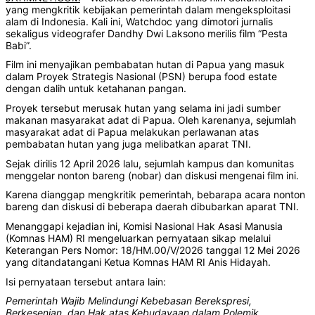
yang mengkritik kebijakan pemerintah dalam mengeksploitasi
alam di Indonesia. Kali ini, Watchdoc yang dimotori jurnalis
sekaligus videografer Dandhy Dwi Laksono merilis film “Pesta
Babi”.
Film ini menyajikan pembabatan hutan di Papua yang masuk
dalam Proyek Strategis Nasional (PSN) berupa food estate
dengan dalih untuk ketahanan pangan.
Proyek tersebut merusak hutan yang selama ini jadi sumber
makanan masyarakat adat di Papua. Oleh karenanya, sejumlah
masyarakat adat di Papua melakukan perlawanan atas
pembabatan hutan yang juga melibatkan aparat TNI.
Sejak dirilis 12 April 2026 lalu, sejumlah kampus dan komunitas
menggelar nonton bareng (nobar) dan diskusi mengenai film ini.
Karena dianggap mengkritik pemerintah, bebarapa acara nonton
bareng dan diskusi di beberapa daerah dibubarkan aparat TNI.
Menanggapi kejadian ini, Komisi Nasional Hak Asasi Manusia
(Komnas HAM) RI mengeluarkan pernyataan sikap melalui
Keterangan Pers Nomor: 18/HM.00/V/2026 tanggal 12 Mei 2026
yang ditandatangani Ketua Komnas HAM RI Anis Hidayah.
Isi pernyataan tersebut antara lain:
Pemerintah Wajib Melindungi Kebebasan Berekspresi,
Berkesenian, dan Hak atas Kebudayaan dalam Polemik