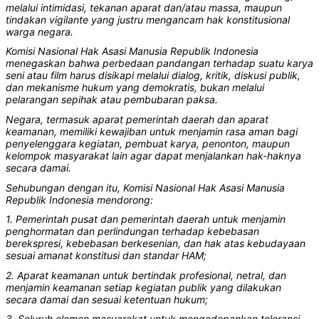
melalui intimidasi, tekanan aparat dan/atau massa, maupun
tindakan vigilante yang justru mengancam hak konstitusional
warga negara.
Komisi Nasional Hak Asasi Manusia Republik Indonesia
menegaskan bahwa perbedaan pandangan terhadap suatu karya
seni atau film harus disikapi melalui dialog, kritik, diskusi publik,
dan mekanisme hukum yang demokratis, bukan melalui
pelarangan sepihak atau pembubaran paksa.
Negara, termasuk aparat pemerintah daerah dan aparat
keamanan, memiliki kewajiban untuk menjamin rasa aman bagi
penyelenggara kegiatan, pembuat karya, penonton, maupun
kelompok masyarakat lain agar dapat menjalankan hak-haknya
secara damai.
Sehubungan dengan itu, Komisi Nasional Hak Asasi Manusia
Republik Indonesia mendorong:
1. Pemerintah pusat dan pemerintah daerah untuk menjamin
penghormatan dan perlindungan terhadap kebebasan
berekspresi, kebebasan berkesenian, dan hak atas kebudayaan
sesuai amanat konstitusi dan standar HAM;
2. Aparat keamanan untuk bertindak profesional, netral, dan
menjamin keamanan setiap kegiatan publik yang dilakukan
secara damai dan sesuai ketentuan hukum;
3. Seluruh elemen masyarakat untuk mengedepankan toleransi,