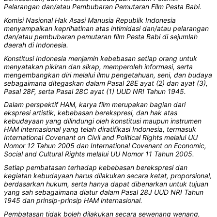
Pelarangan dan/atau Pembubaran Pemutaran Film Pesta Babi.
Komisi Nasional Hak Asasi Manusia Republik Indonesia
menyampaikan keprihatinan atas intimidasi dan/atau pelarangan
dan/atau pembubaran pemutaran film Pesta Babi di sejumlah
daerah di Indonesia.
Konstitusi Indonesia menjamin kebebasan setiap orang untuk
menyatakan pikiran dan sikap, memperoleh informasi, serta
mengembangkan diri melalui ilmu pengetahuan, seni, dan budaya
sebagaimana ditegaskan dalam Pasal 28E ayat (2) dan ayat (3),
Pasal 28F, serta Pasal 28C ayat (1) UUD NRI Tahun 1945.
Dalam perspektif HAM, karya film merupakan bagian dari
ekspresi artistik, kebebasan berekspresi, dan hak atas
kebudayaan yang dilindungi oleh konstitusi maupun instrumen
HAM internasional yang telah diratifikasi Indonesia, termasuk
International Covenant on Civil and Political Rights melalui UU
Nomor 12 Tahun 2005 dan International Covenant on Economic,
Social and Cultural Rights melalui UU Nomor 11 Tahun 2005.
Setiap pembatasan terhadap kebebasan berekspresi dan
kegiatan kebudayaan harus dilakukan secara ketat, proporsional,
berdasarkan hukum, serta hanya dapat dibenarkan untuk tujuan
yang sah sebagaimana diatur dalam Pasal 28J UUD NRI Tahun
1945 dan prinsip-prinsip HAM internasional.
Pembatasan tidak boleh dilakukan secara sewenang wenang,