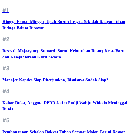
#1
Hingga Empat Minggu, Upah Buruh Proyek Sekolah Rakyat Tuban
Diduga Belum Dibayar
#2
Reses di Mojoagung, Sumardi Soroti Kebutuhan Ruang Kelas Baru
dan Kesejahteraan Guru Swasta
#3
Manajer Kopdes Siap Diterjunkan, Bisnisnya Sudah Siap?
#4
Kabar Duka, Anggota DPRD Jatim Pudji Wahju Widodo Meninggal
Dunia
#5
Pembangunan Sekolah Rakyat Tuban Sempat Molor, Begini Respon