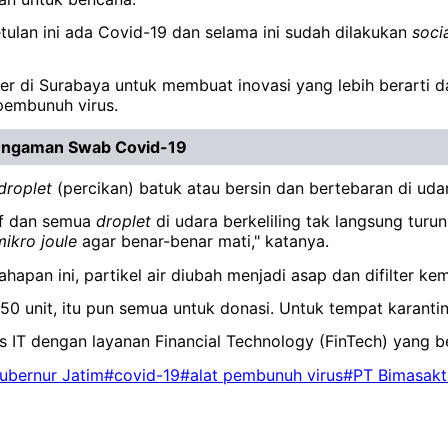
tulan ini ada Covid-19 dan selama ini sudah dilakukan
soci
r di Surabaya untuk membuat inovasi yang lebih berarti d
pembunuh virus.
 Pengaman Swab Covid-19
droplet
(percikan) batuk atau bersin dan bertebaran di udara
tif dan semua
droplet
di udara berkeliling tak langsung turun
mikro
joule
agar benar-benar mati," katanya.
ahapan ini, partikel air diubah menjadi asap dan difilter ke
-50 unit, itu pun semua untuk donasi. Untuk tempat karanti
s IT dengan layanan Financial Technology (FinTech) yang b
ubernur Jatim
#covid-19
#alat pembunuh virus
#PT Bimasakti