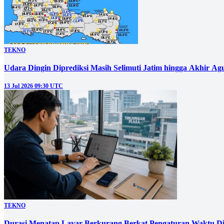
TEKNO
Udara Dingin Diprediksi Masih Selimuti Jatim hingga Akhir Ag
13 Jul 2026 09:30 UTC
TEKNO
Durasi Menatap Layar Berkurang Berkat Pengaturan Waktu Dig