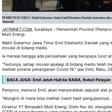
PEMBUNUH VIRUS. Wakil Gubernur Jatim Emil Elestianto Dardak menerima alat pembu
Almutoif
JATIMNET.COM
, Surabaya – Pemerintah Provinsi (Pempr
Multi Energi.
Wakil Gubernur Jawa Timur Emil Elestianto Dardak yang m
inovasi di bidang medis.
Ia merasa bangga ada perusahaan yang berupaya turut an
"Tentunya, setiap inovasi apalagi di bidang medis telah
melihat potensi penanganan Covid-19," ujar Emil, Rabu, 2
BACA JUGA:
Emil Jatuh Hati ke RAISA, Robot Pelayan
Pemprov, menurut Emil, akan menyerahkan sepuluh alat pe
"Mungkin di mana bisa melihat (nanti hasil pengujiannya).
Direktur PT Bimasakti Multi Energi, Didin Nur Ali, menga
(CSR) di perusahaannya yang selama ini memang disalur