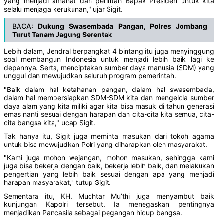
yang menjadi amanat dan perintah Bapak Presiden untuk kita
selalu menjaga kerukunan," ujar Sigit.
BACA:
Dukung Swasembada Pangan, Polres Jombang
Turut Tanam Jagung Serentak
Lebih dalam, Jendral berpangkat 4 bintang itu juga menyinggung
soal membangun Indonesia untuk menjadi lebih baik lagi ke
depannya. Serta, menciptakan sumber daya manusia (SDM) yang
unggul dan mewujudkan seluruh program pemerintah.
"Baik dalam hal ketahanan pangan, dalam hal swasembada,
dalam hal mempersiapkan SDM-SDM kita dan mengelola sumber
daya alam yang kita miliki agar kita bisa masuk di tahun generasi
emas nanti sesuai dengan harapan dan cita-cita kita semua, cita-
cita bangsa kita," ucap Sigit.
Tak hanya itu, Sigit juga meminta masukan dari tokoh agama
untuk bisa mewujudkan Polri yang diharapkan oleh masyarakat.
"Kami juga mohon wejangan, mohon masukan, sehingga kami
juga bisa bekerja dengan baik, bekerja lebih baik, dan melakukan
pengertian yang lebih baik sesuai dengan apa yang menjadi
harapan masyarakat," tutup Sigit.
Sementara itu, KH. Muchtar Mu’thi juga menyambut baik
kunjungan Kapolri tersebut. Ia menegaskan pentingnya
menjadikan Pancasila sebagai pegangan hidup bangsa.