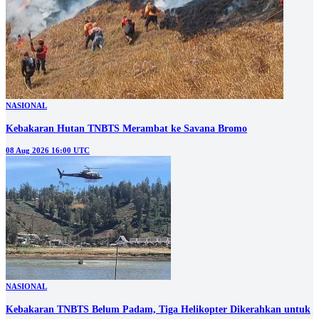
NASIONAL
Kebakaran Hutan TNBTS Merambat ke Savana Bromo
08 Aug 2026 16:00 UTC
NASIONAL
Kebakaran TNBTS Belum Padam, Tiga Helikopter Dikerahkan untuk