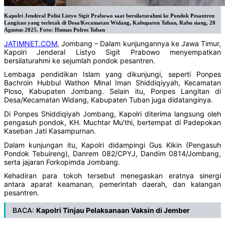
Kapolri Jenderal Polisi Listyo Sigit Prabowo saat bersilaturahmi ke Pondok Pesantren
Langitan yang terletak di Desa/Kecamatan Widang, Kabupaten Tuban, Rabu siang, 20
Agustus 2025. Foto: Humas Polres Tuban
JATIMNET.COM
, Jombang – Dalam kunjungannya ke Jawa Timur,
Kapolri Jenderal Listyo Sigit Prabowo menyempatkan
bersilaturahmi ke sejumlah pondok pesantren.
Lembaga pendidikan Islam yang dikunjungi, seperti Ponpes
Bachroin Hubbul Wathon Minal Iman Shiddiqiyyah, Kecamatan
Ploso, Kabupaten Jombang. Selain itu, Ponpes Langitan di
Desa/Kecamatan Widang, Kabupaten Tuban juga didatanginya.
Di Ponpes Shiddiqiyah Jombang, Kapolri diterima langsung oleh
pengasuh pondok, KH. Muchtar Mu’thi, bertempat di Padepokan
Kaseban Jati Kasampurnan.
Dalam kunjungan itu, Kapolri didampingi Gus Kikin (Pengasuh
Pondok Tebuireng), Danrem 082/CPYJ, Dandim 0814/Jombang,
serta jajaran Forkopimda Jombang.
Kehadiran para tokoh tersebut menegaskan eratnya sinergi
antara aparat keamanan, pemerintah daerah, dan kalangan
pesantren.
BACA:
Kapolri Tinjau Pelaksanaan Vaksin di Jember