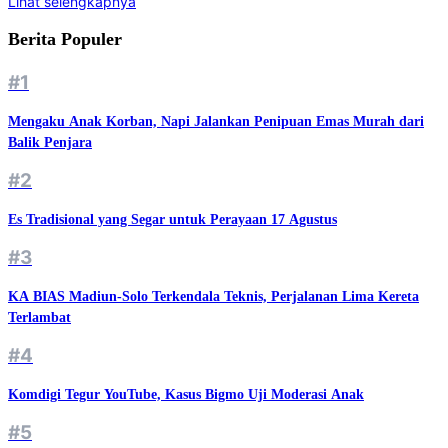
Lihat selengkapnya
Berita Populer
#1
Mengaku Anak Korban, Napi Jalankan Penipuan Emas Murah dari
Balik Penjara
#2
Es Tradisional yang Segar untuk Perayaan 17 Agustus
#3
KA BIAS Madiun-Solo Terkendala Teknis, Perjalanan Lima Kereta
Terlambat
#4
Komdigi Tegur YouTube, Kasus Bigmo Uji Moderasi Anak
#5