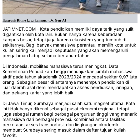
Ilustrasi: Ritme kota kampus. -Dx Gen-AI
JATIMNET.COM
- Kota pendidikan memiliki daya tarik yang sulit
digantikan oleh kota lain. Bukan hanya karena keberadaan
kampus besar, tetapi juga karena ekosistem yang tumbuh di
sekitarnya. Bagi banyak mahasiswa perantau, memilih kota untuk
kuliah sering kali menjadi keputusan yang akan memengaruhi
pengalaman hidup selama bertahun-tahun.
Di Indonesia, mobilitas mahasiswa terus meningkat. Data
Kementerian Pendidikan Tinggi menunjukkan jumlah mahasiswa
aktif pada tahun akademik 2023/2024 mencapai sekitar 9,97 juta
orang. Sebagian besar di antaranya menempuh pendidikan di
luar daerah asal demi mendapatkan akses pendidikan, jaringan,
dan peluang karier yang lebih baik.
Di Jawa Timur, Surabaya menjadi salah satu magnet utama. Kota
ini tidak hanya dikenal sebagai pusat ekonomi regional, tetapi
juga sebagai rumah bagi berbagai perguruan tinggi yang menarik
mahasiswa dari berbagai provinsi. Kombinasi antara fasilitas
perkotaan, akses transportasi, dan lingkungan akademik
membuat Surabaya sering masuk dalam daftar tujuan kuliah
favorit.