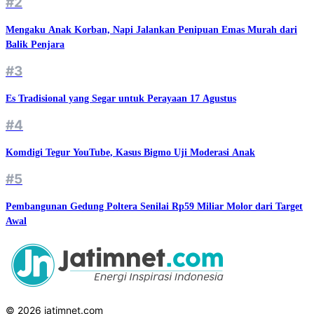
#2
Mengaku Anak Korban, Napi Jalankan Penipuan Emas Murah dari
Balik Penjara
#3
Es Tradisional yang Segar untuk Perayaan 17 Agustus
#4
Komdigi Tegur YouTube, Kasus Bigmo Uji Moderasi Anak
#5
Pembangunan Gedung Poltera Senilai Rp59 Miliar Molor dari Target
Awal
© 2026 jatimnet.com