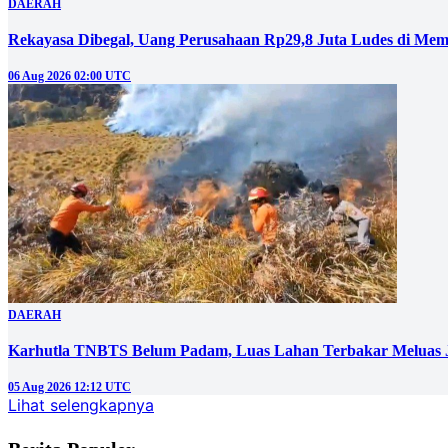
DAERAH
Rekayasa Dibegal, Uang Perusahaan Rp29,8 Juta Ludes di Mem
06 Aug 2026 02:00 UTC
DAERAH
Karhutla TNBTS Belum Padam, Luas Lahan Terbakar Meluas J
05 Aug 2026 12:12 UTC
Lihat selengkapnya