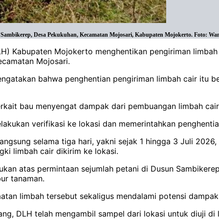
un Sambikerep, Desa Pekukuhan, Kecamatan Mojosari, Kabupaten Mojokerto. Foto: Wa
LH) Kabupaten Mojokerto menghentikan pengiriman limbah c
ecamatan Mojosari.
takan bahwa penghentian pengiriman limbah cair itu berda
terkait bau menyengat dampak dari pembuangan limbah cair 
akukan verifikasi ke lokasi dan memerintahkan penghentia
ngsung selama tiga hari, yakni sejak 1 hingga 3 Juli 2026, 
ki limbah cair dikirim ke lokasi.
kukan atas permintaan sejumlah petani di Dusun Sambiker
bur tanaman.
tan limbah tersebut sekaligus mendalami potensi dampak
g, DLH telah mengambil sampel dari lokasi untuk diuji di 