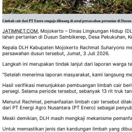
Limbah cair dari PT Enero sengaja dibuang di areal persawahan pertanian di Dus
JATIMNET.COM
, Mojokerto – Dinas Lingkungan Hidup (D
lahan pertanian di Dusun Sambikerep, Desa Pekukuhan, K
Kepala DLH Kabupaten Mojokerto Rachmat Suharyono menga
persawahan dusun tersebut, Jumat, 3 Juli 2026.
Langkah ini merupakan tindak lanjut dari laporan warga 
"Setelah menerima laporan masyarakat, kami langsung mel
Hasil verifikasi menunjukkan pembuangan limbah cair berla
persegi. Selama periode tersebut, sebanyak 13 rit truk tang
Menurut Rachmat, pemanfaatan limbah cair tersebut dila
dari PT Energi Agro Nusantara (PT Enero) sebagai penyu
Meski demikian, DLH masih mengkaji mekanisme pemanfaa
Untuk memastikan jenis dan kandungan limbah yang dibuan