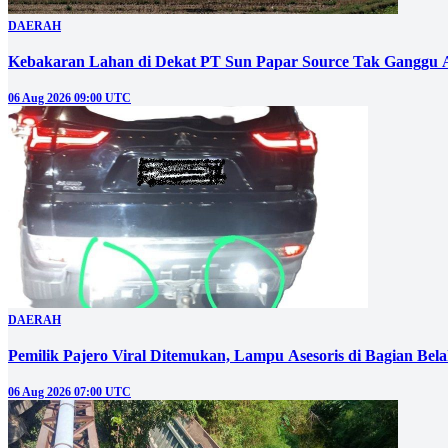
DAERAH
Kebakaran Lahan di Dekat PT Sun Papar Source Tak Ganggu 
06 Aug 2026 09:00 UTC
DAERAH
Pemilik Pajero Viral Ditemukan, Lampu Asesoris di Bagian Bel
06 Aug 2026 07:00 UTC