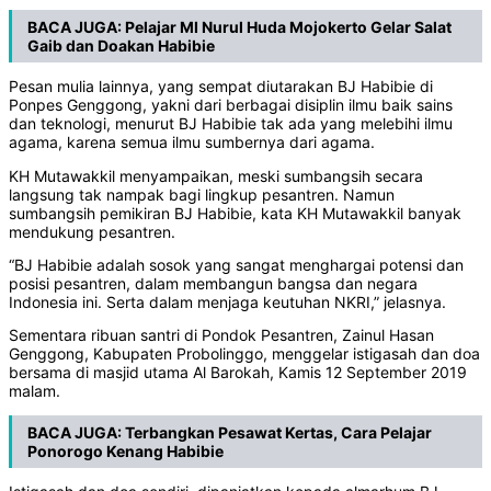
BACA JUGA:
Pelajar MI Nurul Huda Mojokerto Gelar Salat
Gaib dan Doakan Habibie
Pesan mulia lainnya, yang sempat diutarakan BJ Habibie di
Ponpes Genggong, yakni dari berbagai disiplin ilmu baik sains
dan teknologi, menurut BJ Habibie tak ada yang melebihi ilmu
agama, karena semua ilmu sumbernya dari agama.
KH Mutawakkil menyampaikan, meski sumbangsih secara
langsung tak nampak bagi lingkup pesantren. Namun
sumbangsih pemikiran BJ Habibie, kata KH Mutawakkil banyak
mendukung pesantren.
“BJ Habibie adalah sosok yang sangat menghargai potensi dan
posisi pesantren, dalam membangun bangsa dan negara
Indonesia ini. Serta dalam menjaga keutuhan NKRI,” jelasnya.
Sementara ribuan santri di Pondok Pesantren, Zainul Hasan
Genggong, Kabupaten Probolinggo, menggelar istigasah dan doa
bersama di masjid utama Al Barokah, Kamis 12 September 2019
malam.
BACA JUGA:
Terbangkan Pesawat Kertas, Cara Pelajar
Ponorogo Kenang Habibie