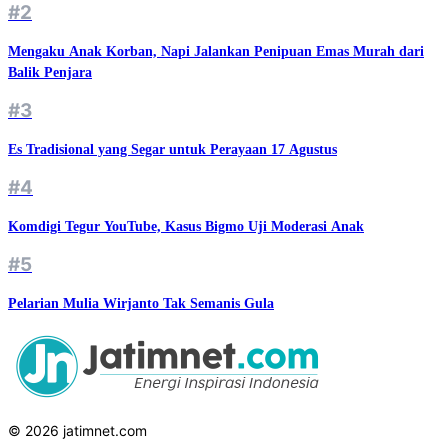
#2
Mengaku Anak Korban, Napi Jalankan Penipuan Emas Murah dari
Balik Penjara
#3
Es Tradisional yang Segar untuk Perayaan 17 Agustus
#4
Komdigi Tegur YouTube, Kasus Bigmo Uji Moderasi Anak
#5
Pelarian Mulia Wirjanto Tak Semanis Gula
© 2026 jatimnet.com