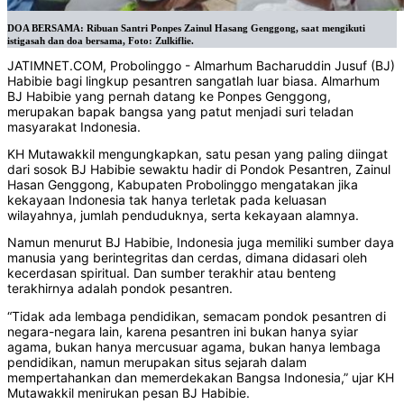
DOA BERSAMA: Ribuan Santri Ponpes Zainul Hasang Genggong, saat mengikuti
istigasah dan doa bersama, Foto: Zulkiflie.
JATIMNET.COM, Probolinggo - Almarhum Bacharuddin Jusuf (BJ)
Habibie bagi lingkup pesantren sangatlah luar biasa. Almarhum
BJ Habibie yang pernah datang ke Ponpes Genggong,
merupakan bapak bangsa yang patut menjadi suri teladan
masyarakat Indonesia.
KH Mutawakkil mengungkapkan, satu pesan yang paling diingat
dari sosok BJ Habibie sewaktu hadir di Pondok Pesantren, Zainul
Hasan Genggong, Kabupaten Probolinggo mengatakan jika
kekayaan Indonesia tak hanya terletak pada keluasan
wilayahnya, jumlah penduduknya, serta kekayaan alamnya.
Namun menurut BJ Habibie, Indonesia juga memiliki sumber daya
manusia yang berintegritas dan cerdas, dimana didasari oleh
kecerdasan spiritual. Dan sumber terakhir atau benteng
terakhirnya adalah pondok pesantren.
“Tidak ada lembaga pendidikan, semacam pondok pesantren di
negara-negara lain, karena pesantren ini bukan hanya syiar
agama, bukan hanya mercusuar agama, bukan hanya lembaga
pendidikan, namun merupakan situs sejarah dalam
mempertahankan dan memerdekakan Bangsa Indonesia,” ujar KH
Mutawakkil menirukan pesan BJ Habibie.