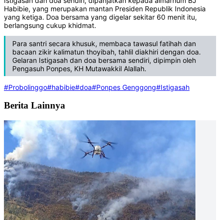
Istigasah dan doa sendiri, dipanjatkan kepada almarhum BJ
Habibie, yang merupakan mantan Presiden Republik Indonesia
yang ketiga. Doa bersama yang digelar sekitar 60 menit itu,
berlangsung cukup khidmat.
Para santri secara khusuk, membaca tawasul fatihah dan
bacaan zikir kalimatun thoyibah, tahlil diakhiri dengan doa.
Gelaran Istigasah dan doa bersama sendiri, dipimpin oleh
Pengasuh Ponpes, KH Mutawakkil Alallah.
#Probolinggo
#habibie
#doa
#Ponpes Genggong
#Istigasah
Berita Lainnya