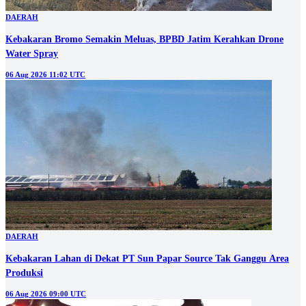
DAERAH
Kebakaran Bromo Semakin Meluas, BPBD Jatim Kerahkan Drone
Water Spray
06 Aug 2026 11:02 UTC
DAERAH
Kebakaran Lahan di Dekat PT Sun Papar Source Tak Ganggu Area
Produksi
06 Aug 2026 09:00 UTC