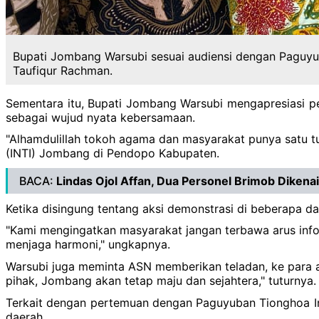
Bupati Jombang Warsubi sesuai audiensi dengan Paguyu
Taufiqur Rachman.
Sementara itu, Bupati Jombang Warsubi mengapresiasi per
sebagai wujud nyata kebersamaan.
"Alhamdulillah tokoh agama dan masyarakat punya satu t
(INTI) Jombang di Pendopo Kabupaten.
BACA:
Lindas Ojol Affan, Dua Personel Brimob Dikena
Ketika disingung tentang aksi demonstrasi di beberapa d
"Kami mengingatkan masyarakat jangan terbawa arus info
menjaga harmoni," ungkapnya.
Warsubi juga meminta ASN memberikan teladan, ke para 
pihak, Jombang akan tetap maju dan sejahtera," tuturnya.
Terkait dengan pertemuan dengan Paguyuban Tionghoa I
daerah.