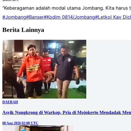
"Keberagaman adalah modal utama Jombang. Kita harus t
#Jombang
#Banser
#Kodim 0814/Jombang
#Letkol Kav Dic
Berita Lainnya
DAERAH
Asyik Nongkrong di Warkop, Pria di Mojokerto Mendadak Men
08 Aug 2026 02:00 UTC