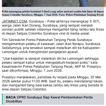
Polisi menangjap pelaku berinisial S (kiri) yang nekat mencuri rambu lalu lintas di depan
Satpas Colombo Surabaya, Minggu, 7 Juni 2026. Foto: Polres Pelabuhan Tanjung Perak
JATIMNET.COM
, Surabaya – Polisi akhirnya menangkap S (67),
warga Jalan Ikan Dorang, Surabaya, yang sempat menjadi
sorotan publik setelah videonya mengambil tiang rambu lalu lintas
di depan Satpas Colombo Surabaya viral di media sosial.
Tim Satreskrim Polres Pelabuhan Tanjung Perak Surabaya
mengamankan pelaku di kawasan Jalan Ikan Kerapu, Surabaya.
Sebelumnya, pria tersebut sempat melarikan diri ke Kabupaten
Lamongan untuk menghindari pengejaran aparat.
"Usai kejadian ia sempat melarikan diri ke Lamongan sehingga
pelaku sempat kabur untuk mengelabuhi kerjaran polisi," kata
Kasatreskrim Polres Pelabuhan Tanjung Perak, AKP M. Prasetyo,
saat dikonfirmasi, Minggu, 7 Juni 2026.
Prasetyo menjelaskan, peristiwa itu terjadi pada Minggu, 25 Mei
2026 sekitar pukul 11.00 WIB. Saat itu, pelaku mendatangi lokasi
dan mengambil tiang besi bekas rambu lalu lintas yang berada di
area depan Satpas Colombo.
BACA:
DPRD Surabaya Siap Kawal Pembentukan Perda
Disabilitas