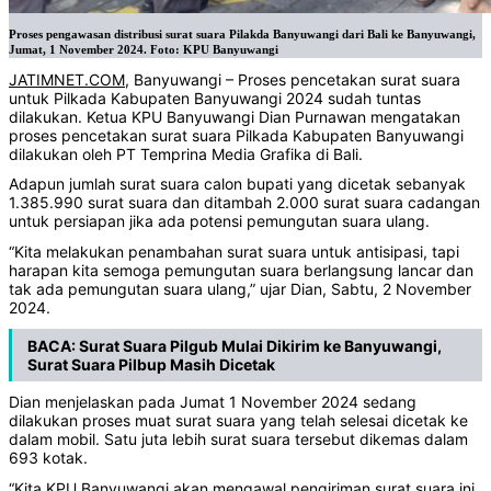
Proses pengawasan distribusi surat suara Pilakda Banyuwangi dari Bali ke Banyuwangi,
Jumat, 1 November 2024. Foto: KPU Banyuwangi
JATIMNET.COM
, Banyuwangi – Proses pencetakan surat suara
untuk Pilkada Kabupaten Banyuwangi 2024 sudah tuntas
dilakukan. Ketua KPU Banyuwangi Dian Purnawan mengatakan
proses pencetakan surat suara Pilkada Kabupaten Banyuwangi
dilakukan oleh PT Temprina Media Grafika di Bali.
Adapun jumlah surat suara calon bupati yang dicetak sebanyak
1.385.990 surat suara dan ditambah 2.000 surat suara cadangan
untuk persiapan jika ada potensi pemungutan suara ulang.
“Kita melakukan penambahan surat suara untuk antisipasi, tapi
harapan kita semoga pemungutan suara berlangsung lancar dan
tak ada pemungutan suara ulang,” ujar Dian, Sabtu, 2 November
2024.
BACA:
Surat Suara Pilgub Mulai Dikirim ke Banyuwangi,
Surat Suara Pilbup Masih Dicetak
Dian menjelaskan pada Jumat 1 November 2024 sedang
dilakukan proses muat surat suara yang telah selesai dicetak ke
dalam mobil. Satu juta lebih surat suara tersebut dikemas dalam
693 kotak.
“Kita KPU Banyuwangi akan mengawal pengiriman surat suara ini