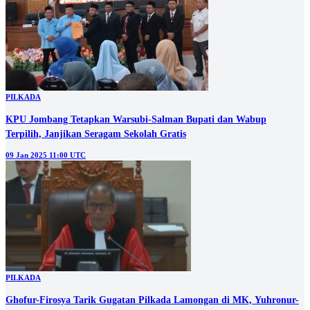
PILKADA
KPU Jombang Tetapkan Warsubi-Salman Bupati dan Wabup
Terpilih, Janjikan Seragam Sekolah Gratis
09 Jan 2025 11:00 UTC
PILKADA
Ghofur-Firosya Tarik Gugatan Pilkada Lamongan di MK, Yuhronur-