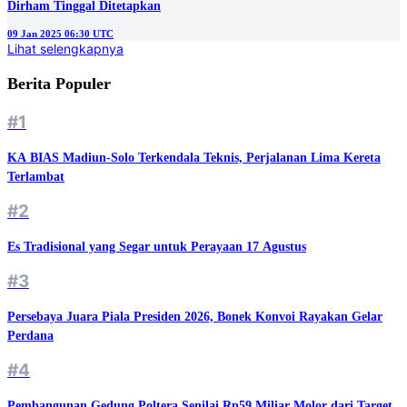
Dirham Tinggal Ditetapkan
09 Jan 2025 06:30 UTC
Lihat selengkapnya
Berita Populer
#1
KA BIAS Madiun-Solo Terkendala Teknis, Perjalanan Lima Kereta
Terlambat
#2
Es Tradisional yang Segar untuk Perayaan 17 Agustus
#3
Persebaya Juara Piala Presiden 2026, Bonek Konvoi Rayakan Gelar
Perdana
#4
Pembangunan Gedung Poltera Senilai Rp59 Miliar Molor dari Target