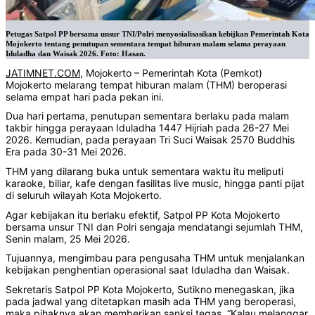
Petugas Satpol PP bersama unsur TNI/Polri menyosialisasikan kebijkan Pemerintah Kota
Mojokerto tentang penutupan sementara tempat hiburan malam selama perayaan
Iduladha dan Waisak 2026. Foto: Hasan.
JATIMNET.COM
, Mojokerto – Pemerintah Kota (Pemkot)
Mojokerto melarang tempat hiburan malam (THM) beroperasi
selama empat hari pada pekan ini.
Dua hari pertama, penutupan sementara berlaku pada malam
takbir hingga perayaan Iduladha 1447 Hijriah pada 26-27 Mei
2026. Kemudian, pada perayaan Tri Suci Waisak 2570 Buddhis
Era pada 30-31 Mei 2026.
THM yang dilarang buka untuk sementara waktu itu meliputi
karaoke, biliar, kafe dengan fasilitas live music, hingga panti pijat
di seluruh wilayah Kota Mojokerto.
Agar kebijakan itu berlaku efektif, Satpol PP Kota Mojokerto
bersama unsur TNI dan Polri sengaja mendatangi sejumlah THM,
Senin malam, 25 Mei 2026.
Tujuannya, mengimbau para pengusaha THM untuk menjalankan
kebijakan penghentian operasional saat Iduladha dan Waisak.
Sekretaris Satpol PP Kota Mojokerto, Sutikno menegaskan, jika
pada jadwal yang ditetapkan masih ada THM yang beroperasi,
maka pihaknya akan memberikan sanksi tegas. “Kalau melanggar