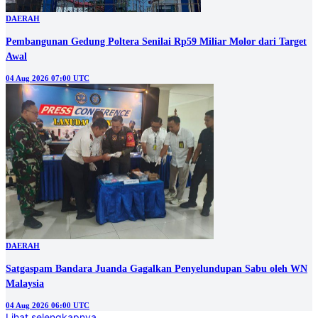
DAERAH
Pembangunan Gedung Poltera Senilai Rp59 Miliar Molor dari Target
Awal
04 Aug 2026 07:00 UTC
DAERAH
Satgaspam Bandara Juanda Gagalkan Penyelundupan Sabu oleh WN
Malaysia
04 Aug 2026 06:00 UTC
Lihat selengkapnya