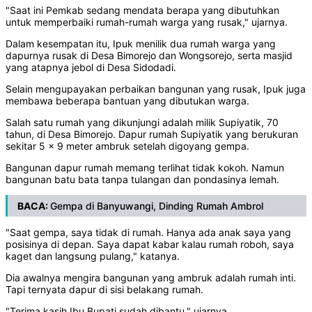
"Saat ini Pemkab sedang mendata berapa yang dibutuhkan
untuk memperbaiki rumah-rumah warga yang rusak," ujarnya.
Dalam kesempatan itu, Ipuk menilik dua rumah warga yang
dapurnya rusak di Desa Bimorejo dan Wongsorejo, serta masjid
yang atapnya jebol di Desa Sidodadi.
Selain mengupayakan perbaikan bangunan yang rusak, Ipuk juga
membawa beberapa bantuan yang dibutukan warga.
Salah satu rumah yang dikunjungi adalah milik Supiyatik, 70
tahun, di Desa Bimorejo. Dapur rumah Supiyatik yang berukuran
sekitar 5 x 9 meter ambruk setelah digoyang gempa.
Bangunan dapur rumah memang terlihat tidak kokoh. Namun
bangunan batu bata tanpa tulangan dan pondasinya lemah.
BACA:
Gempa di Banyuwangi, Dinding Rumah Ambrol​
"Saat gempa, saya tidak di rumah. Hanya ada anak saya yang
posisinya di depan. Saya dapat kabar kalau rumah roboh, saya
kaget dan langsung pulang," katanya.
Dia awalnya mengira bangunan yang ambruk adalah rumah inti.
Tapi ternyata dapur di sisi belakang rumah.
"Terima kasih Ibu Bupati sudah dibantu," ujarnya.