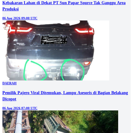
Kebakaran Lahan di Dekat PT Sun Papar Source Tak Ganggu Area
Produksi
06 Aug 2026 09:00 UTC
DAERAH
Pemilik Pajero Viral Ditemukan, Lampu Asesoris di Bagian Belakang
Dicopot
06 Aug 2026 07:00 UTC