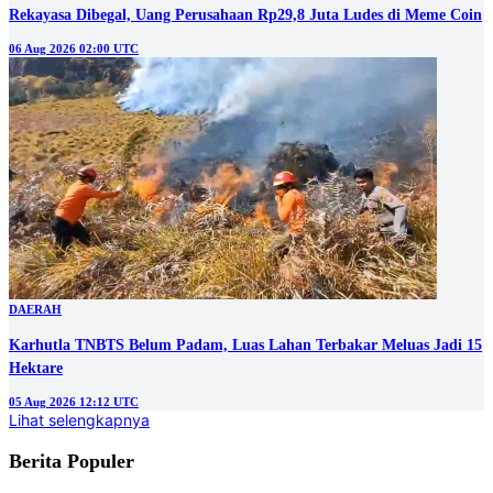
Rekayasa Dibegal, Uang Perusahaan Rp29,8 Juta Ludes di Meme Coin
06 Aug 2026 02:00 UTC
DAERAH
Karhutla TNBTS Belum Padam, Luas Lahan Terbakar Meluas Jadi 15
Hektare
05 Aug 2026 12:12 UTC
Lihat selengkapnya
Berita Populer