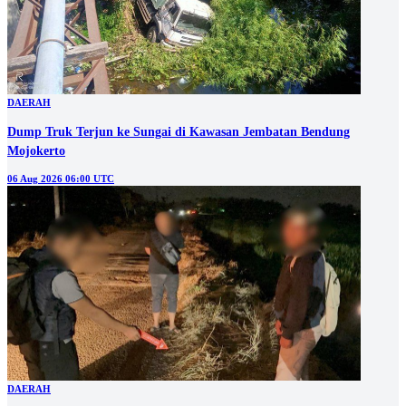
DAERAH
Dump Truk Terjun ke Sungai di Kawasan Jembatan Bendung
Mojokerto
06 Aug 2026 06:00 UTC
DAERAH