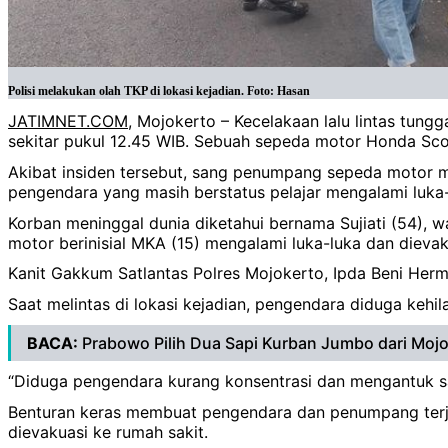
Polisi melakukan olah TKP di lokasi kejadian. Foto: Hasan
JATIMNET.COM
, Mojokerto – Kecelakaan lalu lintas tun
sekitar pukul 12.45 WIB. Sebuah sepeda motor Honda Sc
Akibat insiden tersebut, sang penumpang sepeda motor 
pengendara yang masih berstatus pelajar mengalami luka-
Korban meninggal dunia diketahui bernama Sujiati (54)
motor berinisial MKA (15) mengalami luka-luka dan diev
Kanit Gakkum Satlantas Polres Mojokerto, Ipda Beni Her
Saat melintas di lokasi kejadian, pengendara diduga kehi
BACA:
Prabowo Pilih Dua Sapi Kurban Jumbo dari Mojo
“Diduga pengendara kurang konsentrasi dan mengantuk saa
Benturan keras membuat pengendara dan penumpang terjat
dievakuasi ke rumah sakit.