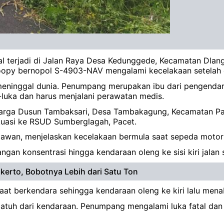
ggal terjadi di Jalan Raya Desa Kedunggede, Kecamatan Dl
oopy bernopol S-4903-NAV mengalami kecelakaan setelah d
meninggal dunia. Penumpang merupakan ibu dari pengenda
luka dan harus menjalani perawatan medis.
, warga Dusun Tambaksari, Desa Tambakagung, Kecamatan 
akuasi ke RSUD Sumberglagah, Pacet.
mawan, menjelaskan kecelakaan bermula saat sepeda motor
langan konsentrasi hingga kendaraan oleng ke sisi kiri jal
kerto, Bobotnya Lebih dari Satu Ton
t berkendara sehingga kendaraan oleng ke kiri lalu menabr
uh dari kendaraan. Penumpang mengalami luka fatal dan m