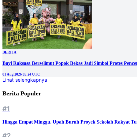
BERITA
Bayi Raksasa Berselimut Popok Bekas Jadi Simbol Protes Penc
01 Aug 2026 05:24 UTC
Lihat selengkapnya
Berita Populer
#1
Hingga Empat Minggu, Upah Buruh Proyek Sekolah Rakyat Tu
#2