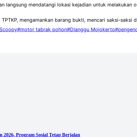
an langsung mendatangi lokasi kejadian untuk melakukan 
pa TPTKP, mengamankan barang bukti, mencari saksi-saksi 
Scoopy
#motor tabrak pohon
#Dlanggu Mojokerto
#pengend
 2026, Program Sosial Tetap Berjalan