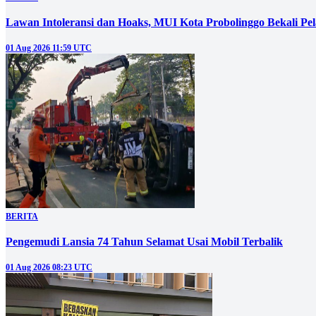
‎Lawan Intoleransi dan Hoaks, MUI Kota Probolinggo Bekali Pelaj
01 Aug 2026 11:59 UTC
BERITA
Pengemudi Lansia 74 Tahun Selamat Usai Mobil Terbalik
01 Aug 2026 08:23 UTC