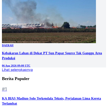
DAERAH
Kebakaran Lahan di Dekat PT Sun Papar Source Tak Ganggu Area
Produksi
06 Aug 2026 09:00 UTC
Lihat selengkapnya
Berita Populer
#1
KA BIAS Madiun-Solo Terkendala Teknis, Perjalanan Lima Kereta
Terlambat