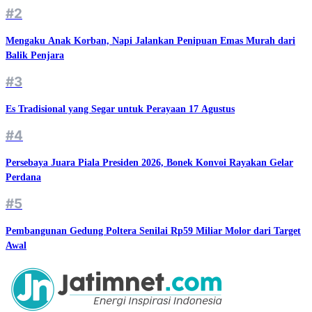
#2
Mengaku Anak Korban, Napi Jalankan Penipuan Emas Murah dari
Balik Penjara
#3
Es Tradisional yang Segar untuk Perayaan 17 Agustus
#4
Persebaya Juara Piala Presiden 2026, Bonek Konvoi Rayakan Gelar
Perdana
#5
Pembangunan Gedung Poltera Senilai Rp59 Miliar Molor dari Target
Awal