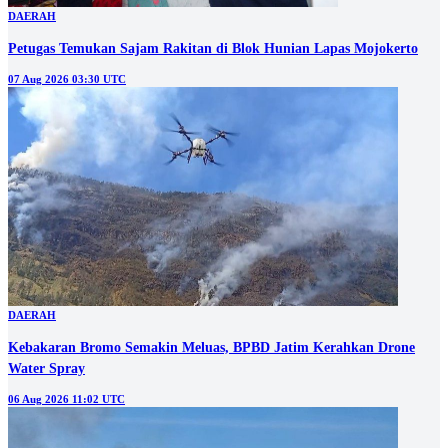
DAERAH
Petugas Temukan Sajam Rakitan di Blok Hunian Lapas Mojokerto
07 Aug 2026 03:30 UTC
DAERAH
Kebakaran Bromo Semakin Meluas, BPBD Jatim Kerahkan Drone
Water Spray
06 Aug 2026 11:02 UTC