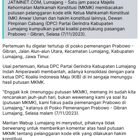
JATIMNET.COM, Lumajang - Satu jam pasca Majelis
Kehormatan Mahkamah Konstitusi (MKMK) membacakan
putusan pelanggaran kode etik Ketua Mahkamah Konstitusi
(MK) Anwar Usman dan hakim konstitusi lainnya, Dewan
Pimpinan Cabang (DPC) Partai Gerindra Kabupaten
Lumajang kumpulkan partai koalisi pendukung pasangan
Prabowo - Gibran, Selasa (7/11/2023).
Pertemuan itu digelar tertutup di posko pemenangan Prabowo -
Gibran, Jalan Alun-alun Utara, Kecamatan Lumajang, Kabupaten
Lumajang, Jawa Timur.
Usai pertemuan, Ketua DPC Partai Gerindra Kabupaten Lumajang
Indah Amperawati membantah, adanya konsolidasi dengan para
ketua DPC Koalisi Indonesia Maju (KIB) di ini sengaja menunggu
hasil putusan MKMK.
"Enggak kok (menunggu putusan MKMK), memang ini sudah kita
rencanakan jauh-jauh hari, bukan wewenang kami ya soal itu
(putusan MKMK), kami fokus pada pemenangan Prabowo di
Lumajang,” katanya di Posko Pemenangan Prabowo - Gibran
Lumajang, Selasa malam (7/11/2023).
Mantan Wabup Lumajang ini menyebut, pihaknya tidak
berwenang untuk memberikan komentar atas hasil putusan
MKMK tentang pelanggaran kode etik yang dilakukan hakim
konstitusi.