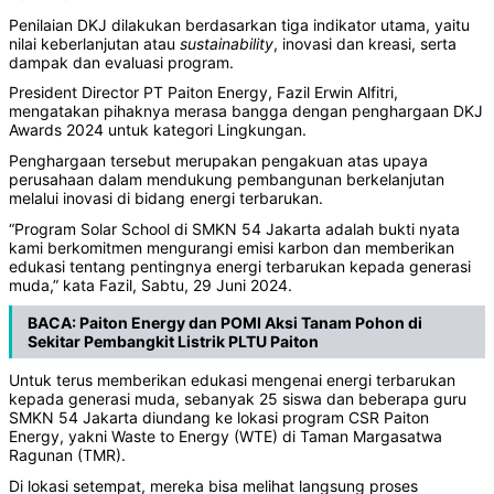
Penilaian DKJ dilakukan berdasarkan tiga indikator utama, yaitu
nilai keberlanjutan atau
sustainability
, inovasi dan kreasi, serta
dampak dan evaluasi program.
President Director PT Paiton Energy, Fazil Erwin Alfitri,
mengatakan pihaknya merasa bangga dengan penghargaan DKJ
Awards 2024 untuk kategori Lingkungan.
Penghargaan tersebut merupakan pengakuan atas upaya
perusahaan dalam mendukung pembangunan berkelanjutan
melalui inovasi di bidang energi terbarukan.
“Program Solar School di SMKN 54 Jakarta adalah bukti nyata
kami berkomitmen mengurangi emisi karbon dan memberikan
edukasi tentang pentingnya energi terbarukan kepada generasi
muda,” kata Fazil, Sabtu, 29 Juni 2024.
BACA:
Paiton Energy dan POMI Aksi Tanam Pohon di
Sekitar Pembangkit Listrik PLTU Paiton
Untuk terus memberikan edukasi mengenai energi terbarukan
kepada generasi muda, sebanyak 25 siswa dan beberapa guru
SMKN 54 Jakarta diundang ke lokasi program CSR Paiton
Energy, yakni Waste to Energy (WTE) di Taman Margasatwa
Ragunan (TMR).
Di lokasi setempat, mereka bisa melihat langsung proses