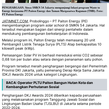
PENGHARGAAN. Siswa SMKN 54 Jakarta mengunjungi lokasi program Waste to
Energy kerjasama PT Paiton Energy dan Taman Margasatwa Ragunan (TMR). Foto:
PT Paiton Energy
JATIMNET.COM
, Probolinggo – PT Paiton Energy (PE)
mengembangkan program
solar
school
di SMKN 54 Jakarta. Hal
tersebut merupakan bagian dari sinergi pentahelix dalam
mendukung pembangunan berkelanjutan di Indonesia.
Melalui program ini, Paiton Energy telah memasang 20 unit
Pembangkit Listrik Tenaga Surya (PLTS) Atap berkapasitas 10
kilowatt peak (kWp).
Pemasangan Solar PV ini berhasil mereduksi emisi CO2 sebesar
0,68 ton per bulan atau setara dengan penanaman satu pohon.
Program tersebut meraih penghargaan bergengsi dari Pemerintah
Provinsi DKI Jakarta, yaitu pemenang Derap Kerja Sama Jakarta
(DKJ) Awards 2024 untuk kategori Lingkungan.
BACA:
Operator PLTU Paiton Bangun Hutan Kota dan
Kembangkan Perhutanan Sosial
Penghargaan DKJ Awards 2024 diberikan kepada perusahaan
yang melaksanakan program Tanggung Jawab Sosial dan
Lingkungan Badan Usaha (TJSLBU) di Jakarta selama periode
2022-2024.