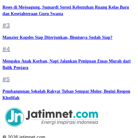
Reses di Mojoagung, Sumardi Soroti Kebutuhan Ruang Kelas Baru
dan Kesejahteraan Guru Swasta
#3
Manajer Kopdes Siap Diterjunkan, Bisnisnya Sudah Siap?
#4
Mengaku Anak Korban, Napi Jalankan Penipuan Emas Murah dari
Balik Penjara
#5
Pembangunan Sekolah Rakyat Tuban Sempat Molor, Begini Respon
Khofifah
© 2026 jatimnet.com