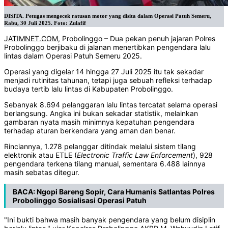
DISITA. Petugas mengecek ratusan motor yang disita dalam Operasi Patuh Semeru,
Rabu, 30 Juli 2025. Foto: Zulafif
JATIMNET.COM
, Probolinggo – Dua pekan penuh jajaran Polres
Probolinggo berjibaku di jalanan menertibkan pengendara lalu
lintas dalam Operasi Patuh Semeru 2025.
‎Operasi yang digelar 14 hingga 27 Juli 2025 itu tak sekadar
menjadi rutinitas tahunan, tetapi juga sebuah refleksi terhadap
budaya tertib lalu lintas di Kabupaten Probolinggo.
‎Sebanyak 8.694 pelanggaran lalu lintas tercatat selama operasi
berlangsung. Angka ini bukan sekadar statistik, melainkan
gambaran nyata masih minimnya kepatuhan pengendara
terhadap aturan berkendara yang aman dan benar.
‎Rinciannya, 1.278 pelanggar ditindak melalui sistem tilang
elektronik atau ETLE (
Electronic Traffic Law Enforcement
), 928
pengendara terkena tilang manual, sementara 6.488 lainnya
masih sebatas ditegur.
BACA:
Ngopi Bareng Sopir, Cara Humanis Satlantas Polres
Probolinggo Sosialisasi Operasi Patuh
‎"Ini bukti bahwa masih banyak pengendara yang belum disiplin