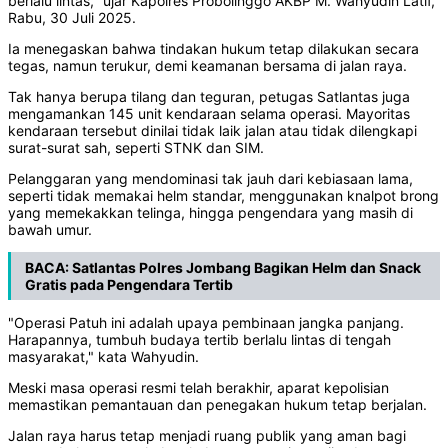
berlalu lintas," ujar Kapolres Probolinggo AKBP M. Wahyudin Latif,
Rabu, 30 Juli 2025.
‎Ia menegaskan bahwa tindakan hukum tetap dilakukan secara
tegas, namun terukur, demi keamanan bersama di jalan raya.
‎Tak hanya berupa tilang dan teguran, petugas Satlantas juga
mengamankan 145 unit kendaraan selama operasi. Mayoritas
kendaraan tersebut dinilai tidak laik jalan atau tidak dilengkapi
surat-surat sah, seperti STNK dan SIM.
‎Pelanggaran yang mendominasi tak jauh dari kebiasaan lama,
seperti tidak memakai helm standar, menggunakan knalpot brong
yang memekakkan telinga, hingga pengendara yang masih di
bawah umur.
BACA:
Satlantas Polres Jombang Bagikan Helm dan Snack
Gratis pada Pengendara Tertib
‎"Operasi Patuh ini adalah upaya pembinaan jangka panjang.
Harapannya, tumbuh budaya tertib berlalu lintas di tengah
masyarakat," kata Wahyudin.
‎Meski masa operasi resmi telah berakhir, aparat kepolisian
memastikan pemantauan dan penegakan hukum tetap berjalan.
‎Jalan raya harus tetap menjadi ruang publik yang aman bagi