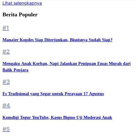
Lihat selengkapnya
Berita Populer
#1
Manajer Kopdes Siap Diterjunkan, Bisnisnya Sudah Siap?
#2
Mengaku Anak Korban, Napi Jalankan Penipuan Emas Murah dari
Balik Penjara
#3
Es Tradisional yang Segar untuk Perayaan 17 Agustus
#4
Komdigi Tegur YouTube, Kasus Bigmo Uji Moderasi Anak
#5