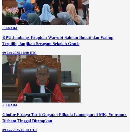
PILKADA
KPU Jombang Tetapkan Warsubi-Salman Bupati dan Wabup
Terpilih, Janjikan Seragam Sekolah Gratis
09 Jan 2025 11:00 UTC
PILKADA
Ghofur-Firosya Tarik Gugatan Pilkada Lamongan di MK, Yuhronur-
Dirham Tinggal Ditetapkan
09 Jan 2025 06:30 UTC