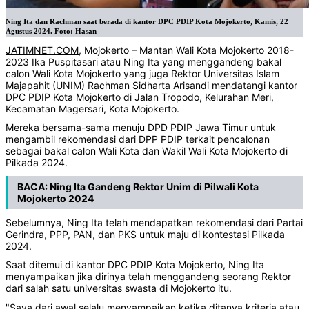
Ning Ita dan Rachman saat berada di kantor DPC PDIP Kota Mojokerto, Kamis, 22
Agustus 2024. Foto: Hasan
JATIMNET.COM
, Mojokerto – Mantan Wali Kota Mojokerto 2018-
2023 Ika Puspitasari atau Ning Ita yang menggandeng bakal
calon Wali Kota Mojokerto yang juga Rektor Universitas Islam
Majapahit (UNIM) Rachman Sidharta Arisandi mendatangi kantor
DPC PDIP Kota Mojokerto di Jalan Tropodo, Kelurahan Meri,
Kecamatan Magersari, Kota Mojokerto.
Mereka bersama-sama menuju DPD PDIP Jawa Timur untuk
mengambil rekomendasi dari DPP PDIP terkait pencalonan
sebagai bakal calon Wali Kota dan Wakil Wali Kota Mojokerto di
Pilkada 2024.
BACA:
Ning Ita Gandeng Rektor Unim di Pilwali Kota
Mojokerto 2024
Sebelumnya, Ning Ita telah mendapatkan rekomendasi dari Partai
Gerindra, PPP, PAN, dan PKS untuk maju di kontestasi Pilkada
2024.
Saat ditemui di kantor DPC PDIP Kota Mojokerto, Ning Ita
menyampaikan jika dirinya telah menggandeng seorang Rektor
dari salah satu universitas swasta di Mojokerto itu.
"Saya dari awal selalu menyampaikan ketika ditanya kriteria atau